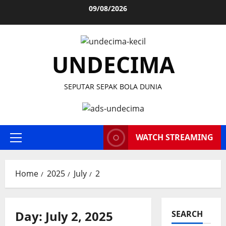
Skip
09/08/2026
to
content
UNDECIMA
SEPUTAR SEPAK BOLA DUNIA
WATCH STREAMING
Primary
Menu
Home
2025
July
2
Day:
July 2, 2025
SEARCH