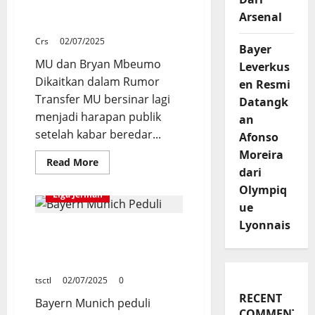
Lagi Gara-Gara Pemain
Arsenal
Brentford Ini
Crs
02/07/2025
Bayer
MU dan Bryan Mbeumo
Leverkus
Dikaitkan dalam Rumor
en Resmi
Transfer MU bersinar lagi
Datangk
menjadi harapan publik
an
setelah kabar beredar...
Afonso
Moreira
Read
Read More
more
dari
about
Olympiq
Bocor!
Liga Jerman
MU
ue
Bisa
Bersinar
Lyonnais
Bayern Munich Peduli
Lagi
Gara-
Klub Kecil: Strategi Pintar,
Gara
Pemain
Keuntungan Bersama
Brentford
Ini
tsctl
02/07/2025
0
RECENT
Bayern Munich peduli
COMMENTS