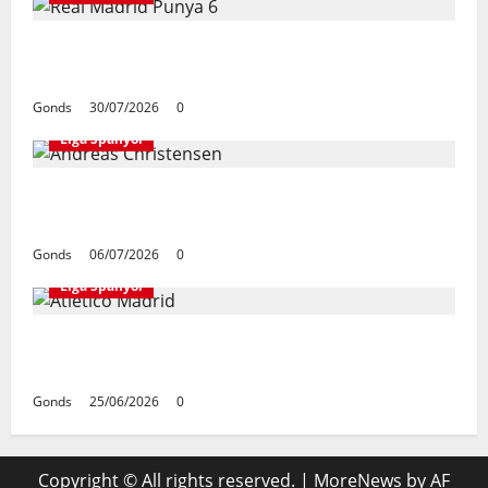
Real Madrid Punya 6 Talenta Muda yang
Siap Bersinar Di Musim 2026/27
Gonds
30/07/2026
0
Liga Spanyol
Andreas Christensen Resmi Perpanjang
Kontrak Di Barcelona Hingga 2028
Gonds
06/07/2026
0
Liga Spanyol
Atletico Madrid Siap Tukar Julian Alvarez
Dengan Viktor Gyokeres Dari Arsenal
Gonds
25/06/2026
0
Copyright © All rights reserved.
|
MoreNews
by AF