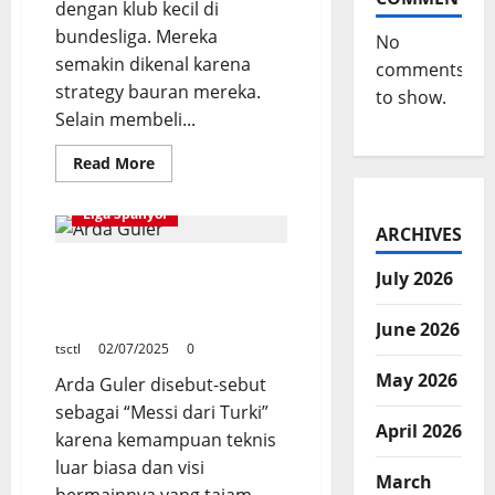
dengan klub kecil di
bundesliga. Mereka
No
semakin dikenal karena
comments
strategy bauran mereka.
to show.
Selain membeli...
Read
Read More
more
about
Bayern
Liga Spanyol
Munich
ARCHIVES
Peduli
Klub
Arda Guler Siap Jadi
Kecil:
July 2026
Strategi
Penerus Luka Modric di
Pintar,
Keuntungan
Real Madrid
June 2026
Bersama
tsctl
02/07/2025
0
May 2026
Arda Guler disebut-sebut
sebagai “Messi dari Turki”
April 2026
karena kemampuan teknis
luar biasa dan visi
March