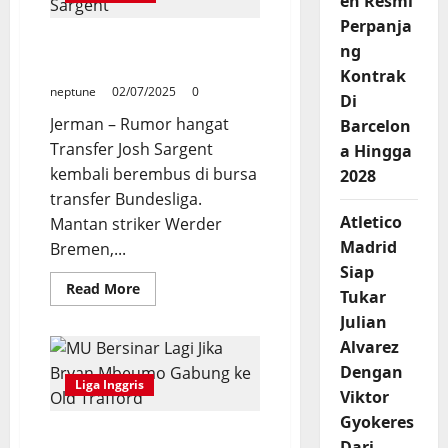
en Resmi
Abraham
Perpanja
Rumor Transfer Josh
ng
Sargent
Kontrak
neptune
02/07/2025
0
Di
Jerman – Rumor hangat
Barcelon
Transfer Josh Sargent
a Hingga
kembali berembus di bursa
2028
transfer Bundesliga.
Atletico
Mantan striker Werder
Madrid
Bremen,...
Siap
Read
Read More
Tukar
more
about
Julian
Rumor
Transfer
Alvarez
Josh
Dengan
Sargent
Liga Inggris
Viktor
Gyokeres
Bocor! MU Bisa Bersinar
Dari