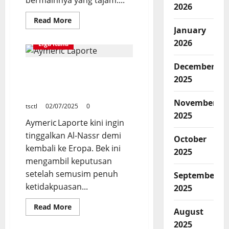
bermainnya yang tajam....
2026
Read
Read More
more
January
about
Arda
2026
Liga Italia
Guler
Siap
Jadi
December
Laporte Tinggalkan
Penerus
Luka
2025
Al‑Nassr Demi Peluang
Modric
di
Eropa
Real
November
Madrid
tsctl
02/07/2025
0
2025
Aymeric Laporte kini ingin
tinggalkan Al‑Nassr demi
October
kembali ke Eropa. Bek ini
2025
mengambil keputusan
setelah semusim penuh
September
ketidakpuasan...
2025
Read
Read More
August
more
about
2025
Laporte