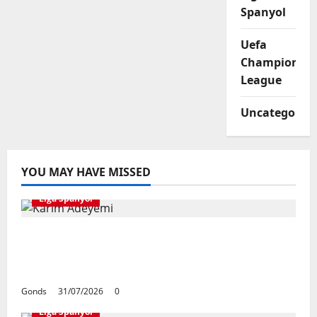
Spanyol
Uefa
Champions
League
Uncategorize
YOU MAY HAVE MISSED
Liga Spanyol
Karim Adeyemi Tidak Takut Bersaing
Dengan Lamine Yamal, Bidik Liga
Champions Bersama Barcelona
Gonds
31/07/2026
0
Liga Spanyol