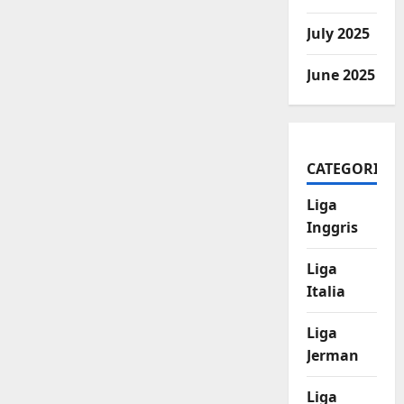
July 2025
June 2025
CATEGORIES
Liga
Inggris
Liga
Italia
Liga
Jerman
Liga