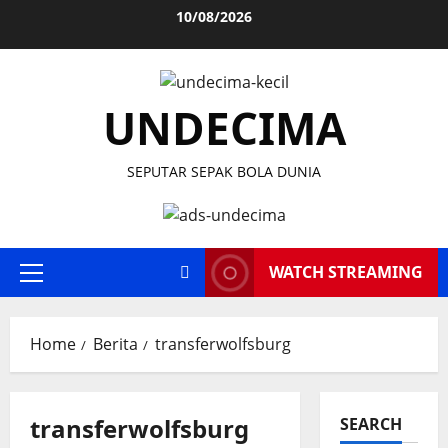
Skip
10/08/2026
to
content
UNDECIMA
SEPUTAR SEPAK BOLA DUNIA
WATCH STREAMING
Primary
Menu
Home
Berita
transferwolfsburg
transferwolfsburg
SEARCH