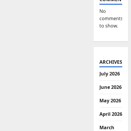
No
comments
to show.
ARCHIVES
July 2026
June 2026
May 2026
April 2026
March