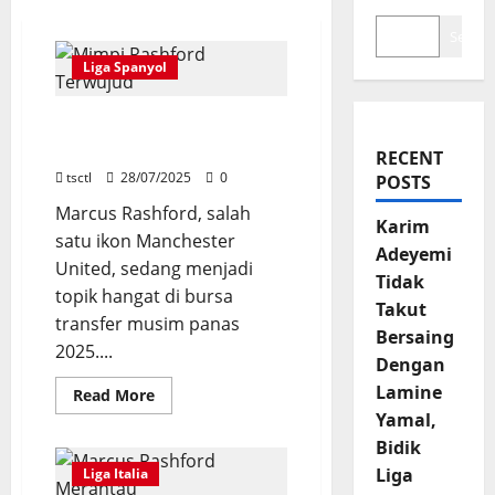
Search
Liga Spanyol
Mimpi Rashford Terwujud
di Barcelona
RECENT
tsctl
28/07/2025
0
POSTS
Marcus Rashford, salah
Karim
satu ikon Manchester
Adeyemi
United, sedang menjadi
Tidak
topik hangat di bursa
Takut
transfer musim panas
Bersaing
2025....
Dengan
Lamine
Read
Read More
more
Yamal,
about
Mimpi
Bidik
Rashford
Terwujud
Liga
Liga Italia
di