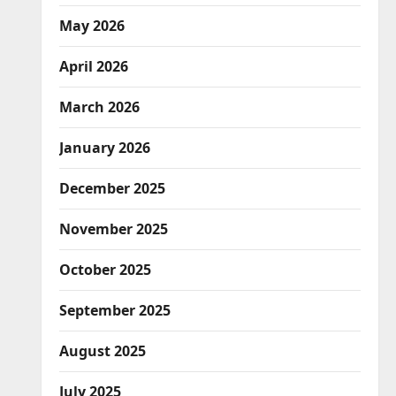
May 2026
April 2026
March 2026
January 2026
December 2025
November 2025
October 2025
September 2025
August 2025
July 2025