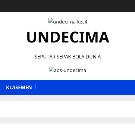
UNDECIMA
SEPUTAR SEPAK BOLA DUNIA
KLASEMEN