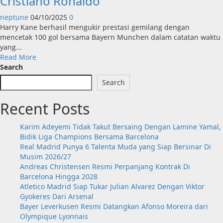
Cristiano Ronaldo
Bukti
Konsistensi
neptune
04/10/2025
0
dan
Harry Kane berhasil mengukir prestasi gemilang dengan
Kepemimpinan
mencetak 100 gol bersama Bayern Munchen dalam catatan waktu
yang...
Read
Read More
more
Search
about
Search
Harry
Kane
Recent Posts
Ukir
100
Gol
Karim Adeyemi Tidak Takut Bersaing Dengan Lamine Yamal,
Bersama
Bidik Liga Champions Bersama Barcelona
Bayern
Real Madrid Punya 6 Talenta Muda yang Siap Bersinar Di
Munchen,
Musim 2026/27
Lewati
Andreas Christensen Resmi Perpanjang Kontrak Di
Rekor
Barcelona Hingga 2028
Cristiano
Atletico Madrid Siap Tukar Julian Alvarez Dengan Viktor
Ronaldo
Gyokeres Dari Arsenal
Bayer Leverkusen Resmi Datangkan Afonso Moreira dari
Olympique Lyonnais