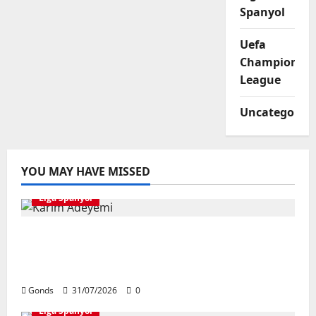
Spanyol
Uefa
Champions
League
Uncategorize
YOU MAY HAVE MISSED
Liga Spanyol
Karim Adeyemi Tidak Takut Bersaing
Dengan Lamine Yamal, Bidik Liga
Champions Bersama Barcelona
Gonds
31/07/2026
0
Liga Spanyol