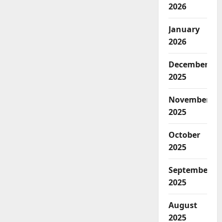
2026
January
2026
December
2025
November
2025
October
2025
September
2025
August
2025