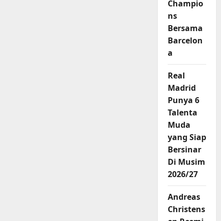
Perpanjang
Champio
Kontrak
Pelatihnya
ns
Bersama
Barcelon
a
Real
Madrid
Punya 6
Talenta
Muda
yang Siap
Bersinar
Di Musim
2026/27
Andreas
Christens