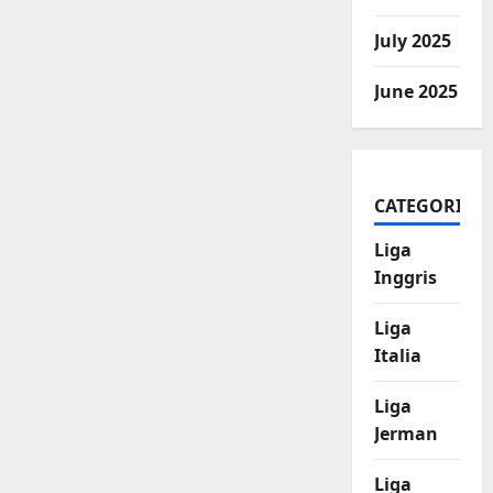
July 2025
June 2025
CATEGORIES
Liga
Inggris
Liga
Italia
Liga
Jerman
Liga