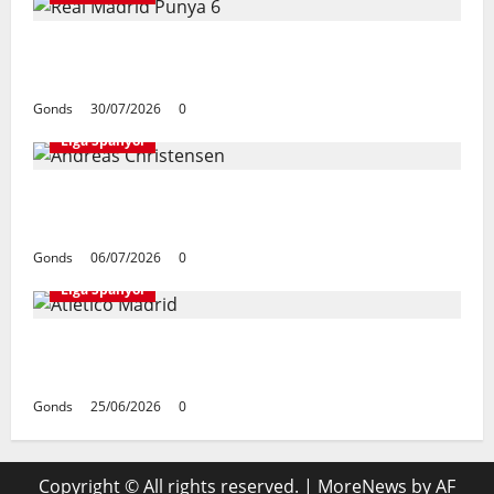
Real Madrid Punya 6 Talenta Muda yang
Siap Bersinar Di Musim 2026/27
Gonds
30/07/2026
0
Liga Spanyol
Andreas Christensen Resmi Perpanjang
Kontrak Di Barcelona Hingga 2028
Gonds
06/07/2026
0
Liga Spanyol
Atletico Madrid Siap Tukar Julian Alvarez
Dengan Viktor Gyokeres Dari Arsenal
Gonds
25/06/2026
0
Copyright © All rights reserved.
|
MoreNews
by AF