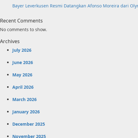
Bayer Leverkusen Resmi Datangkan Afonso Moreira dari Ol
Recent Comments
No comments to show.
Archives
July 2026
June 2026
May 2026
April 2026
March 2026
January 2026
December 2025
November 2025