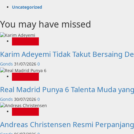
Uncategorized
You may have missed
Liga Spanyol
Karim Adeyemi Tidak Takut Bersaing D
Gonds
31/07/2026
0
Liga Spanyol
Real Madrid Punya 6 Talenta Muda yang
Gonds
30/07/2026
0
Liga Spanyol
Andreas Christensen Resmi Perpanjang