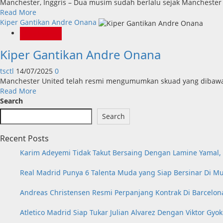
Manchester, Inggris – Dua musim sudah berlalu sejak Mancheste
Andre
Read
Read More
Onana
more
Kiper Gantikan Andre Onana
about
Liga Inggris
Onana
Kiper Gantikan Andre Onana
Adalah
Perwujudan
tsctl
14/07/2025
0
Krisis
Manchester United telah resmi mengumumkan skuad yang dibawa d
MU
Read
Read More
more
Search
about
Search
Kiper
Gantikan
Recent Posts
Andre
Onana
Karim Adeyemi Tidak Takut Bersaing Dengan Lamine Yamal,
Real Madrid Punya 6 Talenta Muda yang Siap Bersinar Di M
Andreas Christensen Resmi Perpanjang Kontrak Di Barcelon
Atletico Madrid Siap Tukar Julian Alvarez Dengan Viktor Gyok