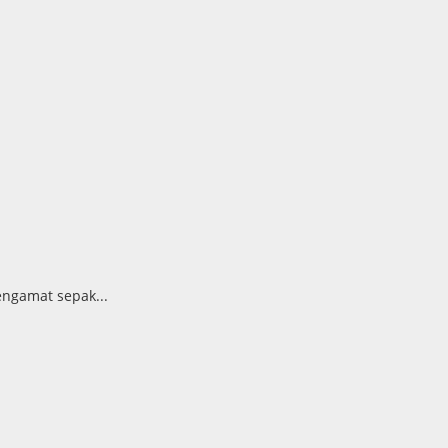
engamat sepak...