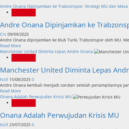
Andre Onana Dipinjamkan ke Trabzonspor: Strategi MU dan Masa
Liga Inggris
Andre Onana Dipinjamkan ke Trabzonsp
Crs
09/09/2025
Andre Onana dipinjamkan ke klub Turki, Trabzonspor oleh MU. Men
Read
Read More
more
Manchester United Diminta Lepas Andre Onana
about
Liga Inggris
Andre
Manchester United Diminta Lepas And
Onana
Dipinjamkan
tsctl
15/08/2025
0
ke
Andre Onana kembali menjadi sorotan setelah penampilannya yang
Trabzonspor:
Read
Read More
Strategi
more
Onana Adalah Perwujudan Krisis MU
MU
about
dan
Liga Inggris
Manchester
Masa
Onana Adalah Perwujudan Krisis MU
United
Depan
Diminta
Kiper
tsctl
23/07/2025
0
Lepas