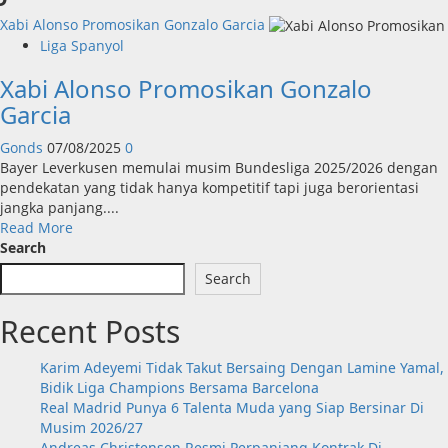
Xabi Alonso Promosikan Gonzalo Garcia
Liga Spanyol
Xabi Alonso Promosikan Gonzalo
Garcia
Gonds
07/08/2025
0
Bayer Leverkusen memulai musim Bundesliga 2025/2026 dengan
pendekatan yang tidak hanya kompetitif tapi juga berorientasi
jangka panjang....
Read
Read More
more
Search
about
Search
Xabi
Alonso
Recent Posts
Promosikan
Gonzalo
Garcia
Karim Adeyemi Tidak Takut Bersaing Dengan Lamine Yamal,
Bidik Liga Champions Bersama Barcelona
Real Madrid Punya 6 Talenta Muda yang Siap Bersinar Di
Musim 2026/27
Andreas Christensen Resmi Perpanjang Kontrak Di