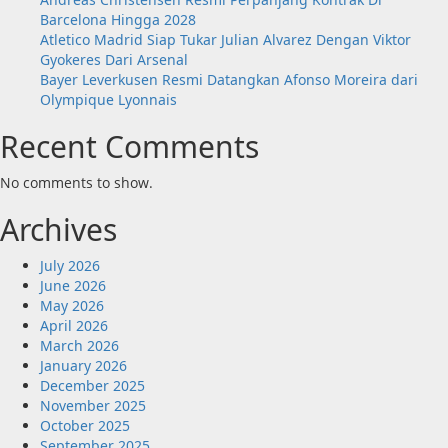
Barcelona Hingga 2028
Atletico Madrid Siap Tukar Julian Alvarez Dengan Viktor
Gyokeres Dari Arsenal
Bayer Leverkusen Resmi Datangkan Afonso Moreira dari
Olympique Lyonnais
Recent Comments
No comments to show.
Archives
July 2026
June 2026
May 2026
April 2026
March 2026
January 2026
December 2025
November 2025
October 2025
September 2025