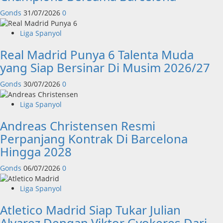
Gonds
31/07/2026
0
Liga Spanyol
Real Madrid Punya 6 Talenta Muda
yang Siap Bersinar Di Musim 2026/27
Gonds
30/07/2026
0
Liga Spanyol
Andreas Christensen Resmi
Perpanjang Kontrak Di Barcelona
Hingga 2028
Gonds
06/07/2026
0
Liga Spanyol
Atletico Madrid Siap Tukar Julian
Alvarez Dengan Viktor Gyokeres Dari