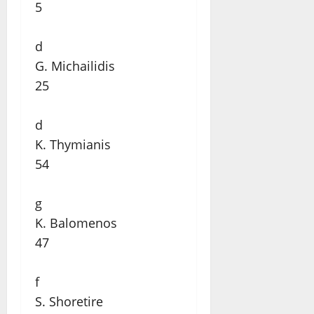
5
d
G. Michailidis
25
d
K. Thymianis
54
g
K. Balomenos
47
f
S. Shoretire