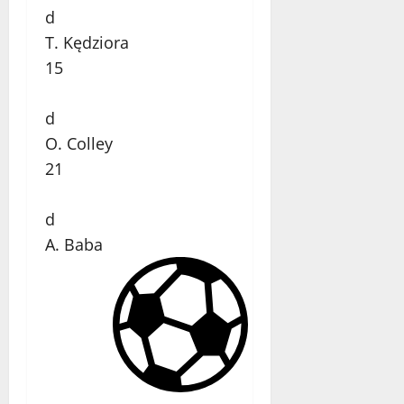
d
T. Kędziora
15
d
O. Colley
21
d
A. Baba