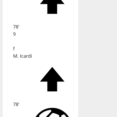
78'
9
f
M. Icardi
78'