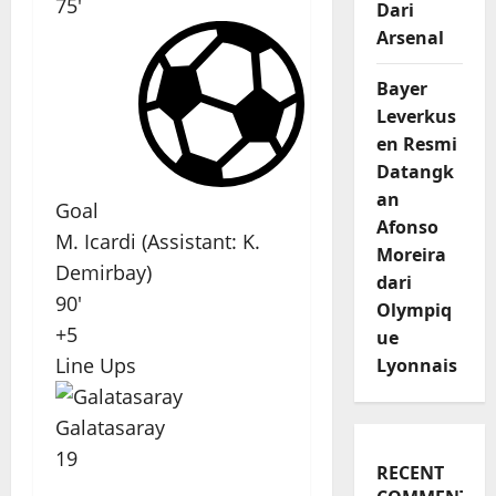
75'
Dari
Arsenal
Bayer
Leverkus
en Resmi
Datangk
an
Goal
Afonso
M. Icardi
(
Assistant
:
K.
Moreira
Demirbay
)
dari
90'
Olympiq
+5
ue
Line Ups
Lyonnais
Galatasaray
19
RECENT