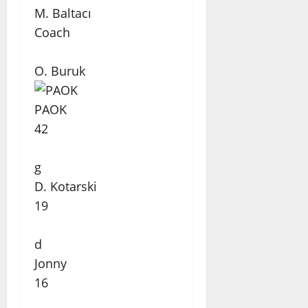
M. Baltacı
Coach
O. Buruk
PAOK
42
g
D. Kotarski
19
d
Jonny
16