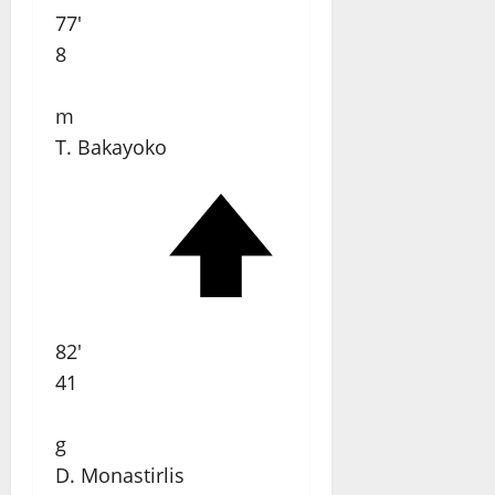
77'
8
m
T. Bakayoko
82'
41
g
D. Monastirlis