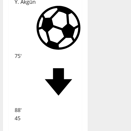
Y. Akgün
75'
88'
45