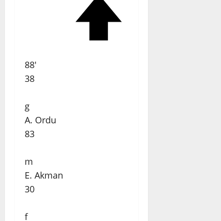
88'
38
g
A. Ordu
83
m
E. Akman
30
f