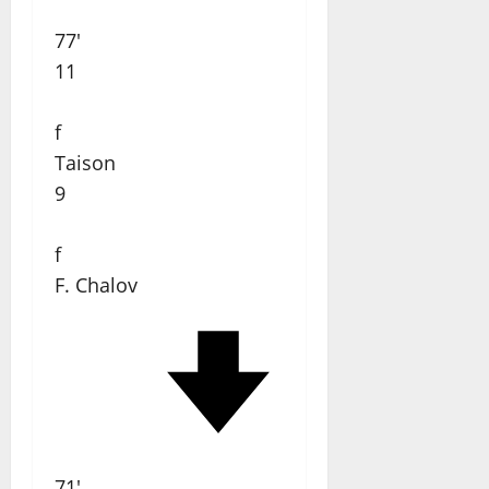
77'
11
f
Taison
9
f
F. Chalov
71'