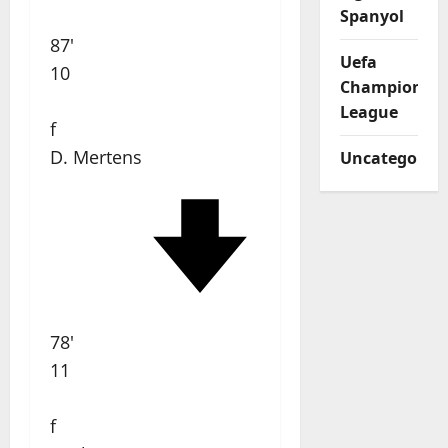
Spanyol
87'
Uefa
10
Champions
League
f
D. Mertens
Uncategorize
78'
11
f