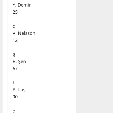
Y. Demir
25
d
V. Nelsson
12
g
B. Şen
67
f
B. Luş
90
d