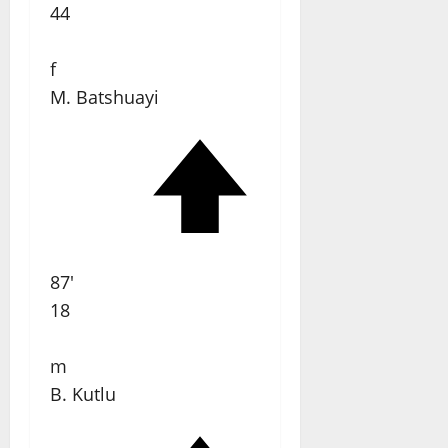
44
f
M. Batshuayi
87'
18
m
B. Kutlu