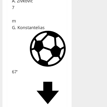
A. Živković
7
m
G. Konstantelias
67'