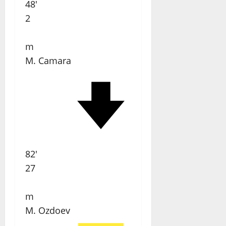
48'
2
m
M. Camara
82'
27
m
M. Ozdoev