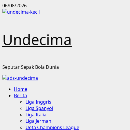
Skip
06/08/2026
to
content
Undecima
Seputar Sepak Bola Dunia
Primary
Home
Menu
Berita
Liga Inggris
Liga Spanyol
Liga Italia
Liga Jerman
Uefa Champions League