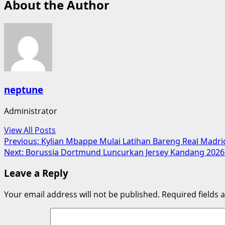
About the Author
neptune
Administrator
View All Posts
Post
Previous:
Kylian Mbappe Mulai Latihan Bareng Real Madri
Next:
Borussia Dortmund Luncurkan Jersey Kandang 2026
navigation
Leave a Reply
Your email address will not be published.
Required fields