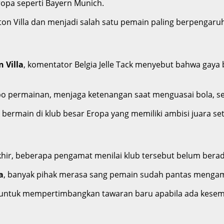
Eropa seperti Bayern Munich.
n Villa dan menjadi salah satu pemain paling berpengaruh 
 Villa
, komentator Belgia Jelle Tack menyebut bahwa gay
o permainan, menjaga ketenangan saat menguasai bola, s
bermain di klub besar Eropa yang memiliki ambisi juara se
hir, beberapa pengamat menilai klub tersebut belum berada 
a
, banyak pihak merasa sang pemain sudah pantas mengamb
untuk mempertimbangkan tawaran baru apabila ada kesem