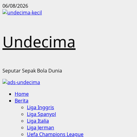
Skip
06/08/2026
to
content
Undecima
Seputar Sepak Bola Dunia
Primary
Home
Menu
Berita
Liga Inggris
Liga Spanyol
Liga Italia
Liga Jerman
Uefa Champions League