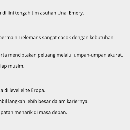
di lini tengah tim asuhan Unai Emery.
a bermain Tielemans sangat cocok dengan kebutuhan
erta menciptakan peluang melalui umpan-umpan akurat.
tiap musim.
di level elite Eropa.
il langkah lebih besar dalam kariernya.
patan menarik di masa depan.