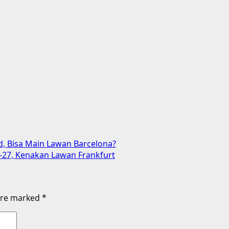
d, Bisa Main Lawan Barcelona?
-27, Kenakan Lawan Frankfurt
 are marked
*