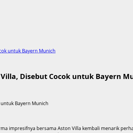
ocok untuk Bayern Munich
 Villa, Disebut Cocok untuk Bayern M
ma impresifnya bersama Aston Villa kembali menarik perhat