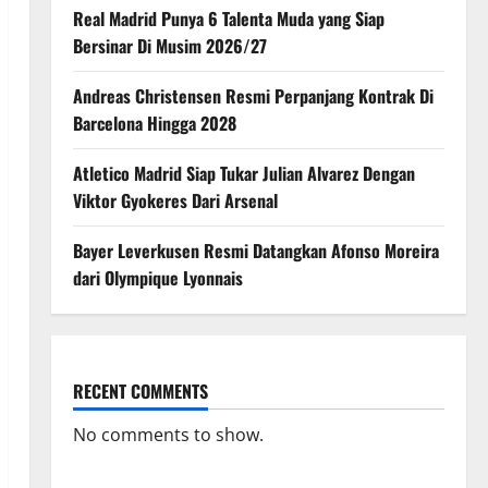
Real Madrid Punya 6 Talenta Muda yang Siap
Bersinar Di Musim 2026/27
Andreas Christensen Resmi Perpanjang Kontrak Di
Barcelona Hingga 2028
Atletico Madrid Siap Tukar Julian Alvarez Dengan
Viktor Gyokeres Dari Arsenal
Bayer Leverkusen Resmi Datangkan Afonso Moreira
dari Olympique Lyonnais
RECENT COMMENTS
No comments to show.