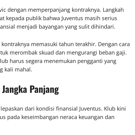
vic dengan memperpanjang kontraknya. Langkah
uat kepada publik bahwa Juventus masih serius
nsial menjadi bayangan yang sulit dihindari.
 kontraknya memasuki tahun terakhir. Dengan cara
untuk merombak skuad dan mengurangi beban gaji.
i klub harus segera menemukan pengganti yang
g kali mahal.
i Jangka Panjang
lepaskan dari kondisi finansial Juventus. Klub kini
fokus pada keseimbangan neraca keuangan dan