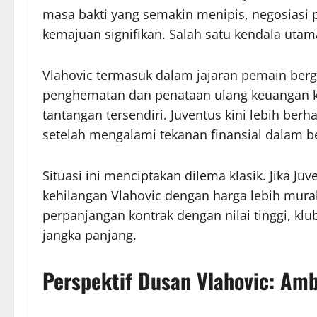
masa bakti yang semakin menipis, negosiasi
kemajuan signifikan. Salah satu kendala utama
Vlahovic termasuk dalam jajaran pemain bergaj
penghematan dan penataan ulang keuangan k
tantangan tersendiri. Juventus kini lebih ber
setelah mengalami tekanan finansial dalam b
Situasi ini menciptakan dilema klasik. Jika J
kehilangan Vlahovic dengan harga lebih mur
perpanjangan kontrak dengan nilai tinggi, klu
jangka panjang.
Perspektif Dusan Vlahovic: Am