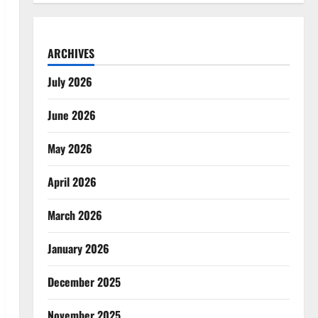
ARCHIVES
July 2026
June 2026
May 2026
April 2026
March 2026
January 2026
December 2025
November 2025