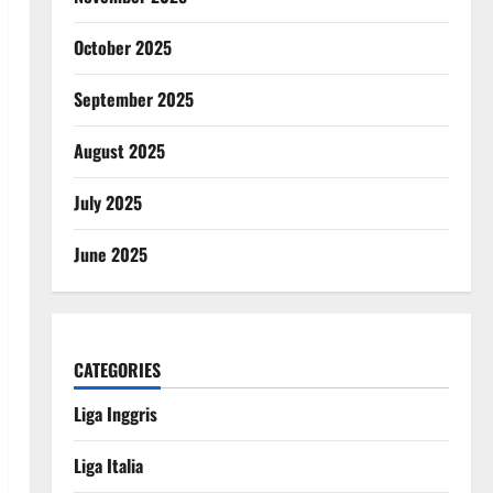
October 2025
September 2025
August 2025
July 2025
June 2025
CATEGORIES
Liga Inggris
Liga Italia