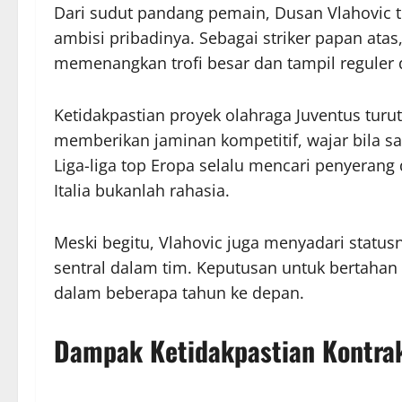
Dari sudut pandang pemain, Dusan Vlahovic 
ambisi pribadinya. Sebagai striker papan atas,
memenangkan trofi besar dan tampil reguler 
Ketidakpastian proyek olahraga Juventus turut
memberikan jaminan kompetitif, wajar bila s
Liga-liga top Eropa selalu mencari penyerang d
Italia bukanlah rahasia.
Meski begitu, Vlahovic juga menyadari statusn
sentral dalam tim. Keputusan untuk bertahan
dalam beberapa tahun ke depan.
Dampak Ketidakpastian Kontra