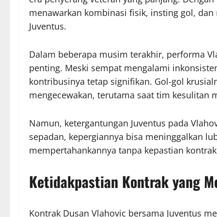
menawarkan kombinasi fisik, insting gol, dan
Juventus.
Dalam beberapa musim terakhir, performa Vla
penting. Meski sempat mengalami inkonsiste
kontribusinya tetap signifikan. Gol-gol krusi
mengecewakan, terutama saat tim kesulitan 
Namun, ketergantungan Juventus pada Vlahovi
sepadan, kepergiannya bisa meninggalkan luban
mempertahankannya tanpa kepastian kontrak 
Ketidakpastian Kontrak yang M
Kontrak Dusan Vlahovic bersama Juventus mem