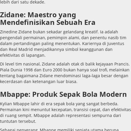
lebih dari satu dekade.
Zidane: Maestro yang
Mendefinisikan Sebuah Era
Zinedine Zidane bukan sekadar gelandang kreatif. Ia adalah
pengendali permainan, pemimpin alami, dan penentu nasib tim
dalam pertandingan paling menentukan. Kariernya di Juventus
dan Real Madrid menjadikannya simbol keanggunan dan
efektivitas di lapangan.
Di level tim nasional, Zidane adalah otak di balik kejayaan Prancis.
Piala Dunia 1998 dan Euro 2000 bukan hanya soal trofi, melainkan
tentang bagaimana Zidane mendominasi laga-laga besar dengan
kecerdasan dan ketenangan luar biasa.
Mbappe: Produk Sepak Bola Modern
Kylian Mbappe lahir di era sepak bola yang sangat berbeda.
Permainan kini menuntut kecepatan, transisi cepat, dan efektivitas
di ruang sempit. Mbappe adalah representasi sempurna dari
tuntutan tersebut.
Sebagai penyerang, Mbappe memiliki senjata utama berupa