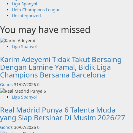
Liga Spanyol
Uefa Champions League
Uncategorized
You may have missed
Liga Spanyol
Karim Adeyemi Tidak Takut Bersaing
Dengan Lamine Yamal, Bidik Liga
Champions Bersama Barcelona
Gonds
31/07/2026
0
Liga Spanyol
Real Madrid Punya 6 Talenta Muda
yang Siap Bersinar Di Musim 2026/27
Gonds
30/07/2026
0