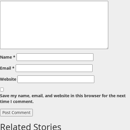
Name
*
Email
*
Website
Save my name, email, and website in this browser for the next
time I comment.
Related Stories