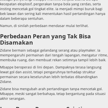
kecepatan eksplosif, pergerakan tanpa bola yang cerdas, serta
insting mencetak gol tingkat elite. Ia menjadi mimpi buruk bagi
bek lawan dan sering kali menentukan hasil pertandingan hanya
dalam beberapa sentuhan.
Namun, di sinilah perbedaan mendasar mulai terlihat.
Perbedaan Peran yang Tak Bisa
Disamakan
Zidane bermain sebagai gelandang serang atau playmaker. Ia
mempengaruhi permainan dari tengah lapangan, mengatur ritme,
membuka ruang, dan membuat rekan setimnya tampil lebih baik.
Mbappe beroperasi di lini depan. Dampaknya terasa langsung
lewat gol dan assist, tetapi pengaruhnya terhadap struktur
permainan secara keseluruhan lebih terbatas dibandingkan
Zidane.
Zidane bisa mengubah arah pertandingan tanpa mencetak gol.
Mbappe, meski sangat berbahaya, tetap bergantung pada situasi
akhir serangan.