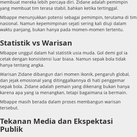
membuat mereka lebih percaya diri. Zidane adalah pemimpin
yang membuat tim terasa stabil, bahkan ketika tertinggal.
Mbappe menunjukkan potensi sebagai pemimpin, terutama di tim
nasional. Namun kepemimpinan sejati sering kali diuji dalam
waktu panjang, bukan hanya pada momen-momen tertentu.
Statistik vs Warisan
Mbappe unggul dalam hal statistik usia muda. Gol demi gol ia
cetak dengan konsistensi luar biasa. Namun sepak bola tidak
hanya tentang angka.
Warisan Zidane dibangun dari momen ikonik, pengaruh global,
dan jejak emosional yang ditinggalkannya di hati penggemar
sepak bola. Zidane adalah pemain yang dikenang bukan hanya
karena apa yang ia menangkan, tetapi bagaimana ia bermain.
Mbappe masih berada dalam proses membangun warisan
tersebut.
Tekanan Media dan Ekspektasi
Publik