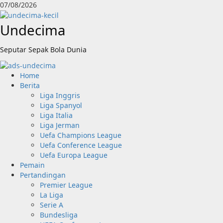
Skip
07/08/2026
to
content
Undecima
Seputar Sepak Bola Dunia
Primary
Home
Menu
Berita
Liga Inggris
Liga Spanyol
Liga Italia
Liga Jerman
Uefa Champions League
Uefa Conference League
Uefa Europa League
Pemain
Pertandingan
Premier League
La Liga
Serie A
Bundesliga