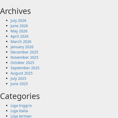
Archives
July 2026
June 2026
May 2026
April 2026
March 2026
January 2026
December 2025
November 2025
October 2025
September 2025
August 2025
July 2025
June 2025
Categories
Liga Inggris
Liga Italia
Liga Jerman