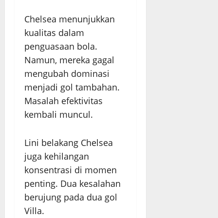
Chelsea menunjukkan
kualitas dalam
penguasaan bola.
Namun, mereka gagal
mengubah dominasi
menjadi gol tambahan.
Masalah efektivitas
kembali muncul.
Lini belakang Chelsea
juga kehilangan
konsentrasi di momen
penting. Dua kesalahan
berujung pada dua gol
Villa.