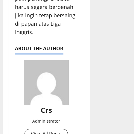
harus segera berbenah
jika ingin tetap bersaing
di papan atas Liga
Inggris.
ABOUT THE AUTHOR
Crs
Administrator
View All Posts