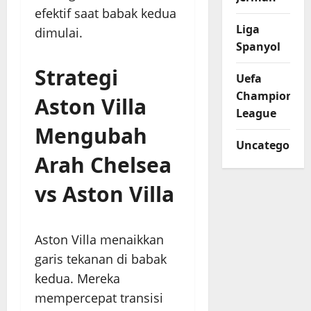
efektif saat babak kedua
Liga
dimulai.
Spanyol
Strategi
Uefa
Champions
Aston Villa
League
Mengubah
Uncategorize
Arah Chelsea
vs Aston Villa
Aston Villa menaikkan
garis tekanan di babak
kedua. Mereka
mempercepat transisi