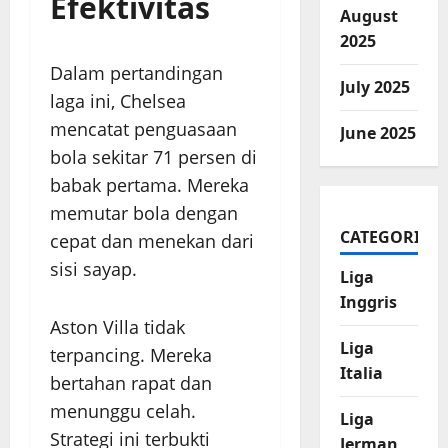
Efektivitas
August
2025
Dalam pertandingan
July 2025
laga ini, Chelsea
mencatat penguasaan
June 2025
bola sekitar 71 persen di
babak pertama. Mereka
memutar bola dengan
CATEGORIES
cepat dan menekan dari
sisi sayap.
Liga
Inggris
Aston Villa tidak
Liga
terpancing. Mereka
Italia
bertahan rapat dan
menunggu celah.
Liga
Strategi ini terbukti
Jerman