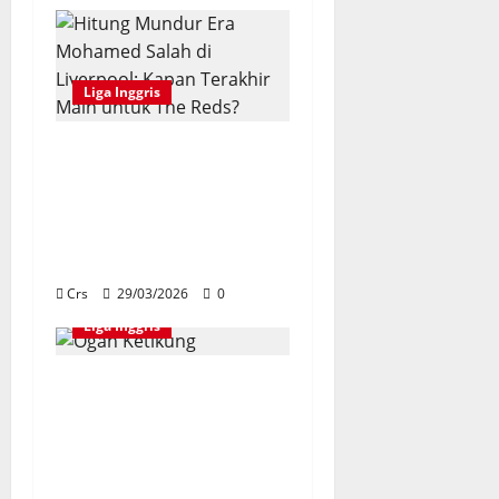
Liga Inggris
Hitung Mundur Era
Mohamed Salah di
Liverpool: Kapan
Terakhir Main untuk
The Reds?
Crs
29/03/2026
0
Liga Inggris
Ogah Ketikung
Manchester United
Coba ‘Bungkus’
Transfer Bintang RB
Leipzig Ini