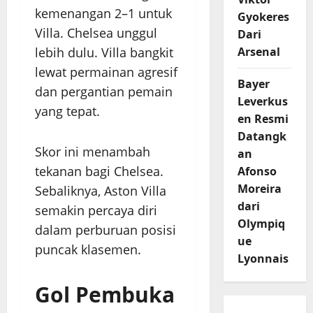
kemenangan 2–1 untuk
Gyokeres
Villa. Chelsea unggul
Dari
lebih dulu. Villa bangkit
Arsenal
lewat permainan agresif
Bayer
dan pergantian pemain
Leverkus
yang tepat.
en Resmi
Datangk
Skor ini menambah
an
tekanan bagi Chelsea.
Afonso
Moreira
Sebaliknya, Aston Villa
dari
semakin percaya diri
Olympiq
dalam perburuan posisi
ue
puncak klasemen.
Lyonnais
Gol Pembuka