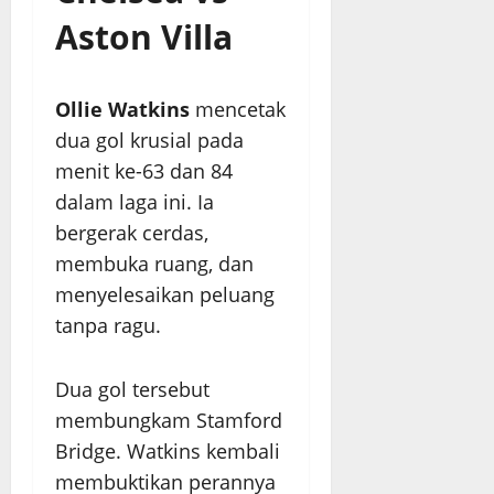
Aston Villa
Ollie Watkins
mencetak
dua gol krusial pada
menit ke-63 dan 84
dalam laga ini. Ia
bergerak cerdas,
membuka ruang, dan
menyelesaikan peluang
tanpa ragu.
Dua gol tersebut
membungkam Stamford
Bridge. Watkins kembali
membuktikan perannya