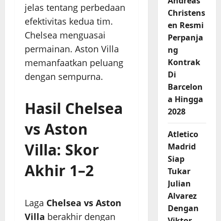
Andreas
jelas tentang perbedaan
Christens
efektivitas kedua tim.
en Resmi
Chelsea menguasai
Perpanja
permainan. Aston Villa
ng
memanfaatkan peluang
Kontrak
Di
dengan sempurna.
Barcelon
a Hingga
Hasil Chelsea
2028
vs Aston
Atletico
Villa: Skor
Madrid
Siap
Akhir 1–2
Tukar
Julian
Alvarez
Laga
Chelsea vs Aston
Dengan
Villa
berakhir dengan
Viktor