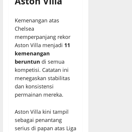
Aston Villa
Kemenangan atas
Chelsea
memperpanjang rekor
Aston Villa menjadi
11
kemenangan
beruntun
di semua
kompetisi. Catatan ini
menegaskan stabilitas
dan konsistensi
permainan mereka.
Aston Villa kini tampil
sebagai penantang
serius di papan atas Liga