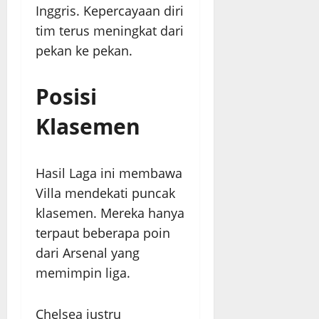
Inggris. Kepercayaan diri
tim terus meningkat dari
pekan ke pekan.
Posisi
Klasemen
Hasil Laga ini membawa
Villa mendekati puncak
klasemen. Mereka hanya
terpaut beberapa poin
dari Arsenal yang
memimpin liga.
Chelsea justru