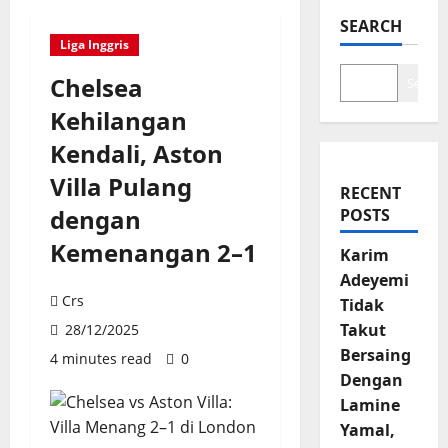
SEARCH
Liga Inggris
Chelsea
Search
Kehilangan
Kendali, Aston
Villa Pulang
RECENT
dengan
POSTS
Kemenangan 2–1
Karim
Adeyemi
Crs
Tidak
Takut
28/12/2025
Bersaing
4 minutes read
0
Dengan
Lamine
Yamal,