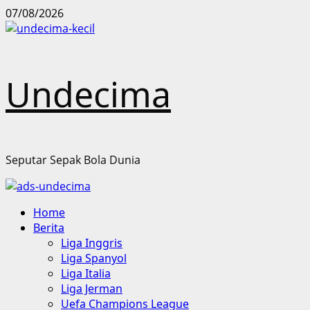
Skip
07/08/2026
to
content
Undecima
Seputar Sepak Bola Dunia
Primary
Home
Menu
Berita
Liga Inggris
Liga Spanyol
Liga Italia
Liga Jerman
Uefa Champions League