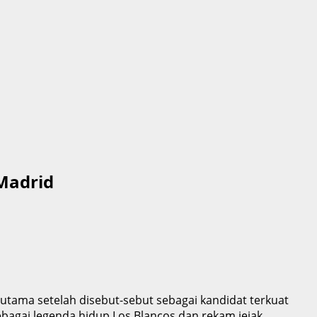
 Madrid
 utama setelah disebut-sebut sebagai kandidat terkuat
ebagai legenda hidup Los Blancos dan rekam jejak