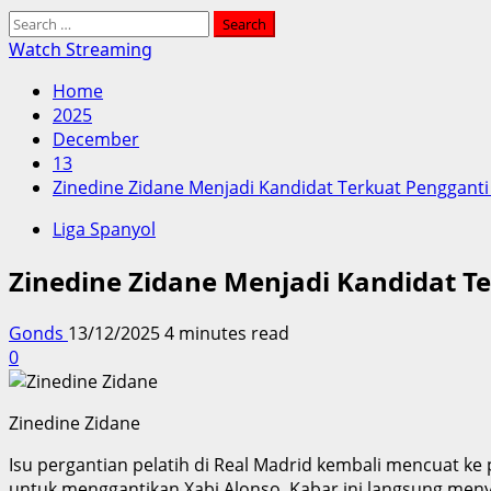
Search
for:
Watch Streaming
Home
2025
December
13
Zinedine Zidane Menjadi Kandidat Terkuat Pengganti
Liga Spanyol
Zinedine Zidane Menjadi Kandidat Te
Gonds
13/12/2025
4 minutes read
0
Zinedine Zidane
Isu pergantian pelatih di Real Madrid kembali mencuat ke
untuk menggantikan Xabi Alonso. Kabar ini langsung menyi