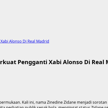
 Xabi Alonso Di Real Madrid
rkuat Pengganti Xabi Alonso Di Real
 permukaan. Kali ini, nama Zinedine Zidane menjadi sorotan
ta perhatian publik sepak bola, mengingat status Zidane s