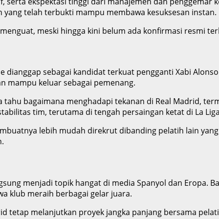
, serta ekspektasi tinggi dari manajemen dan penggemar ke
an yang telah terbukti mampu membawa kesuksesan instan.
enguat, meski hingga kini belum ada konfirmasi resmi ter
dianggap sebagai kandidat terkuat pengganti Xabi Alonso 
dan mampu keluar sebagai pemenang.
Ia tahu bagaimana menghadapi tekanan di Real Madrid, term
tabilitas tim, terutama di tengah persaingan ketat di La Li
membuatnya lebih mudah direkrut dibanding pelatih lain yang
.
ngsung menjadi topik hangat di media Spanyol dan Eropa.
 klub meraih berbagai gelar juara.
d tetap melanjutkan proyek jangka panjang bersama pelati