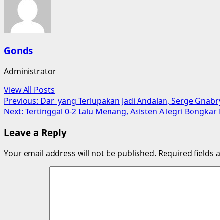
Gonds
Administrator
View All Posts
Post
Previous:
Dari yang Terlupakan Jadi Andalan, Serge Gnab
Next:
Tertinggal 0-2 Lalu Menang, Asisten Allegri Bongka
navigation
Leave a Reply
Your email address will not be published.
Required fields