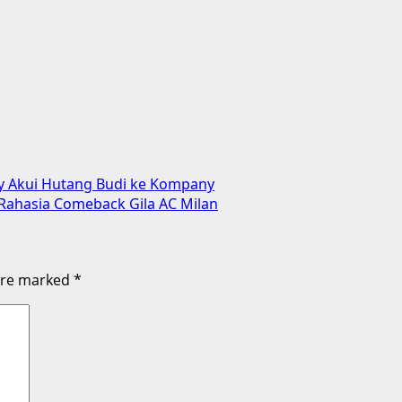
ry Akui Hutang Budi ke Kompany
r Rahasia Comeback Gila AC Milan
 are marked
*