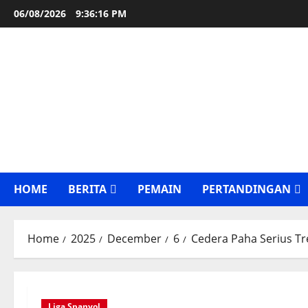
Skip
06/08/2026
9:36:17 PM
to
content
HOME
BERITA
PEMAIN
PERTANDINGAN
Home
2025
December
6
Cedera Paha Serius Tr
Liga Spanyol