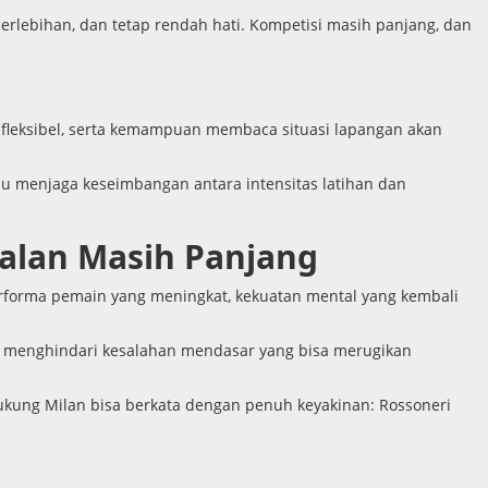
lebihan, dan tetap rendah hati. Kompetisi masih panjang, dan
g fleksibel, serta kemampuan membaca situasi lapangan akan
u menjaga keseimbangan antara intensitas latihan dan
Jalan Masih Panjang
Performa pemain yang meningkat, kekuatan mental yang kembali
n menghindari kesalahan mendasar yang bisa merugikan
dukung Milan bisa berkata dengan penuh keyakinan: Rossoneri