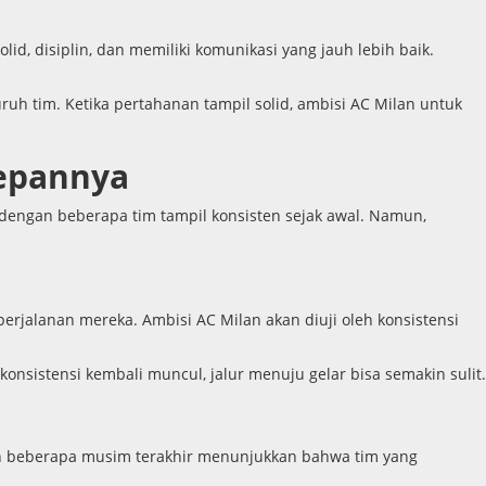
lid, disiplin, dan memiliki komunikasi yang jauh lebih baik.
uh tim. Ketika pertahanan tampil solid, ambisi AC Milan untuk
Depannya
 dengan beberapa tim tampil konsisten sejak awal. Namun,
rjalanan mereka. Ambisi AC Milan akan diuji oleh konsistensi
nsistensi kembali muncul, jalur menuju gelar bisa semakin sulit.
man beberapa musim terakhir menunjukkan bahwa tim yang