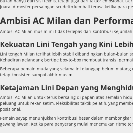
Bukan hanya dari sisi teknis, tetapi juga dari faktor emosional
juara. Atmosfer persaingan scudetto kembali terasa ketika par
Ambisi AC Milan dan Perform
Ambisi AC Milan musim ini tidak terlepas dari kontribusi sejuml
Kekuatan Lini Tengah yang Kini Lebih
Lini tengah Milan terlihat lebih stabil dibandingkan bulan-bulan
Kehadiran gelandang bertipe box-to-box membuat transisi permain
Beberapa pemain muda yang selama ini dianggap belum matang m
tetap konsisten sampai akhir musim.
Ketajaman Lini Depan yang Menghid
Ambisi AC Milan untuk terus bersaing di papan atas semakin hidu
peluang untuk rekan setim. Fleksibilitas taktik pelatih, yang m
posisional.
Pemain sayap menunjukkan kontribusi besar dalam membongkar 
gawang lawan. Ketika para penyerang mulai menemukan ritme terbai