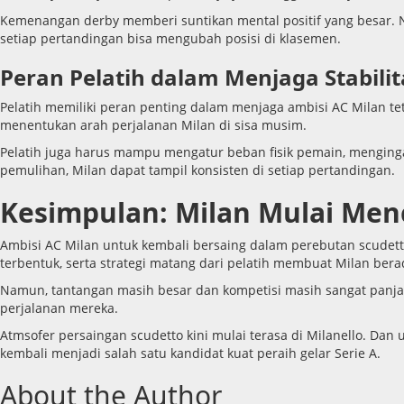
Kemenangan derby memberi suntikan mental positif yang besar. N
setiap pertandingan bisa mengubah posisi di klasemen.
Peran Pelatih dalam Menjaga Stabilit
Pelatih memiliki peran penting dalam menjaga ambisi AC Milan tet
menentukan arah perjalanan Milan di sisa musim.
Pelatih juga harus mampu mengatur beban fisik pemain, menginga
pemulihan, Milan dapat tampil konsisten di setiap pertandingan.
Kesimpulan: Milan Mulai Men
Ambisi AC Milan untuk kembali bersaing dalam perebutan scudett
terbentuk, serta strategi matang dari pelatih membuat Milan bera
Namun, tantangan masih besar dan kompetisi masih sangat panja
perjalanan mereka.
Atmsofer persaingan scudetto kini mulai terasa di Milanello. Da
kembali menjadi salah satu kandidat kuat peraih gelar Serie A.
About the Author