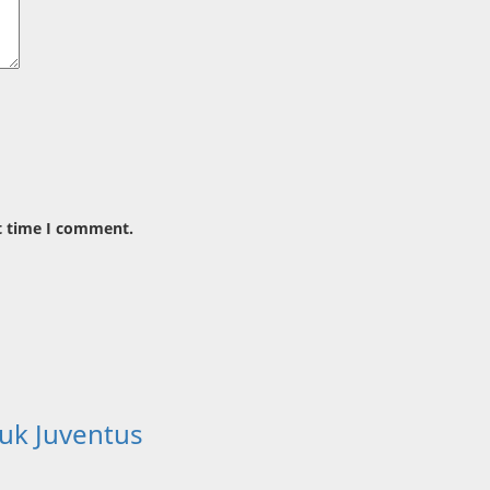
t time I comment.
tuk Juventus