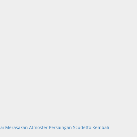
ai Merasakan Atmosfer Persaingan Scudetto Kembali