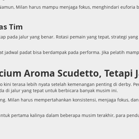
amun, Milan harus mampu menjaga fokus, menghindari euforia ber
as Tim
ap pada jalur yang benar. Rotasi pemain yang tepat, strategi yan
t jadwal padat bisa berdampak pada performa. Jika pelatih mamp
cium Aroma Scudetto, Tetapi 
o kini terasa lebih nyata setelah kemenangan penting di derby. 
da di jalur yang tepat untuk berbicara banyak musim ini.
ng. Milan harus mempertahankan konsistensi, menjaga fokus, da
n untuk pertama kalinya dalam beberapa musim terakhir, para pen