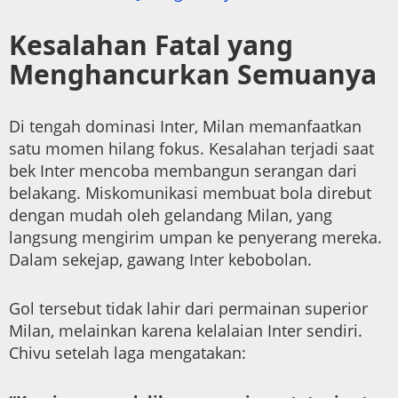
Kesalahan Fatal yang
Menghancurkan Semuanya
Di tengah dominasi Inter, Milan memanfaatkan
satu momen hilang fokus. Kesalahan terjadi saat
bek Inter mencoba membangun serangan dari
belakang. Miskomunikasi membuat bola direbut
dengan mudah oleh gelandang Milan, yang
langsung mengirim umpan ke penyerang mereka.
Dalam sekejap, gawang Inter kebobolan.
Gol tersebut tidak lahir dari permainan superior
Milan, melainkan karena kelalaian Inter sendiri.
Chivu setelah laga mengatakan: