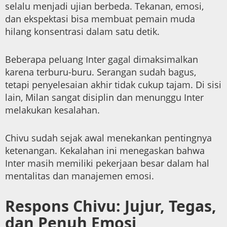
selalu menjadi ujian berbeda. Tekanan, emosi,
dan ekspektasi bisa membuat pemain muda
hilang konsentrasi dalam satu detik.
Beberapa peluang Inter gagal dimaksimalkan
karena terburu-buru. Serangan sudah bagus,
tetapi penyelesaian akhir tidak cukup tajam. Di sisi
lain, Milan sangat disiplin dan menunggu Inter
melakukan kesalahan.
Chivu sudah sejak awal menekankan pentingnya
ketenangan. Kekalahan ini menegaskan bahwa
Inter masih memiliki pekerjaan besar dalam hal
mentalitas dan manajemen emosi.
Respons Chivu: Jujur, Tegas,
dan Penuh Emosi