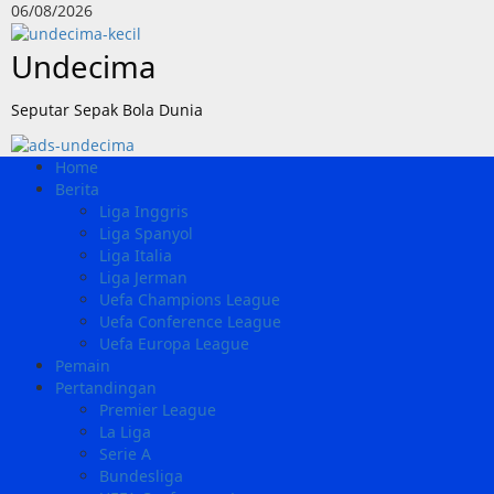
Skip
06/08/2026
to
content
Undecima
Seputar Sepak Bola Dunia
Primary
Home
Menu
Berita
Liga Inggris
Liga Spanyol
Liga Italia
Liga Jerman
Uefa Champions League
Uefa Conference League
Uefa Europa League
Pemain
Pertandingan
Premier League
La Liga
Serie A
Bundesliga