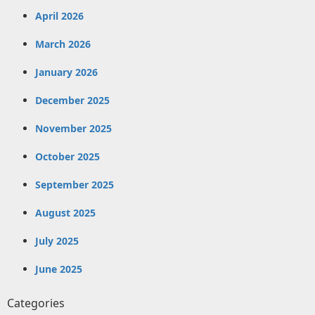
April 2026
March 2026
January 2026
December 2025
November 2025
October 2025
September 2025
August 2025
July 2025
June 2025
Categories