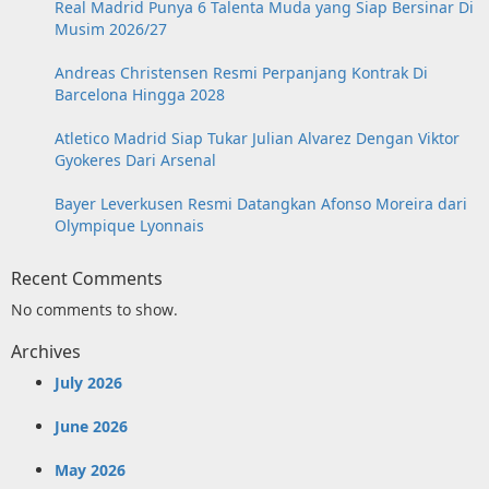
Real Madrid Punya 6 Talenta Muda yang Siap Bersinar Di
Musim 2026/27
Andreas Christensen Resmi Perpanjang Kontrak Di
Barcelona Hingga 2028
Atletico Madrid Siap Tukar Julian Alvarez Dengan Viktor
Gyokeres Dari Arsenal
Bayer Leverkusen Resmi Datangkan Afonso Moreira dari
Olympique Lyonnais
Recent Comments
No comments to show.
Archives
July 2026
June 2026
May 2026