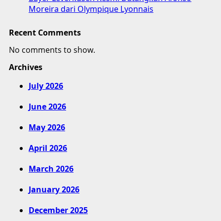
Moreira dari Olympique Lyonnais
Recent Comments
No comments to show.
Archives
July 2026
June 2026
May 2026
April 2026
March 2026
January 2026
December 2025