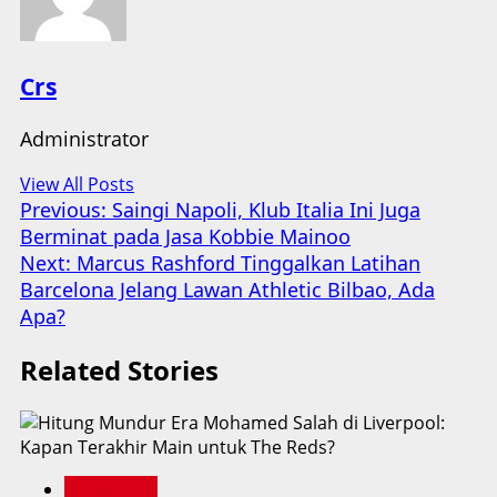
Crs
Administrator
View All Posts
Post
Previous:
Saingi Napoli, Klub Italia Ini Juga
Berminat pada Jasa Kobbie Mainoo
navigation
Next:
Marcus Rashford Tinggalkan Latihan
Barcelona Jelang Lawan Athletic Bilbao, Ada
Apa?
Related Stories
Liga Inggris