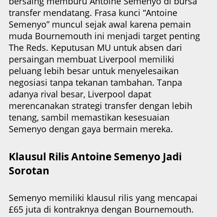
bersaing memburu Antoine Semenyo di bursa
transfer mendatang. Frasa kunci “Antoine
Semenyo” muncul sejak awal karena pemain
muda Bournemouth ini menjadi target penting
The Reds. Keputusan MU untuk absen dari
persaingan membuat Liverpool memiliki
peluang lebih besar untuk menyelesaikan
negosiasi tanpa tekanan tambahan. Tanpa
adanya rival besar, Liverpool dapat
merencanakan strategi transfer dengan lebih
tenang, sambil memastikan kesesuaian
Semenyo dengan gaya bermain mereka.
Klausul Rilis Antoine Semenyo Jadi
Sorotan
Semenyo memiliki klausul rilis yang mencapai
£65 juta di kontraknya dengan Bournemouth.