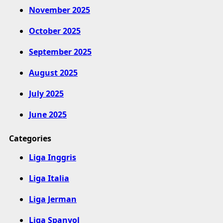
November 2025
October 2025
September 2025
August 2025
July 2025
June 2025
Categories
Liga Inggris
Liga Italia
Liga Jerman
Liga Spanyol