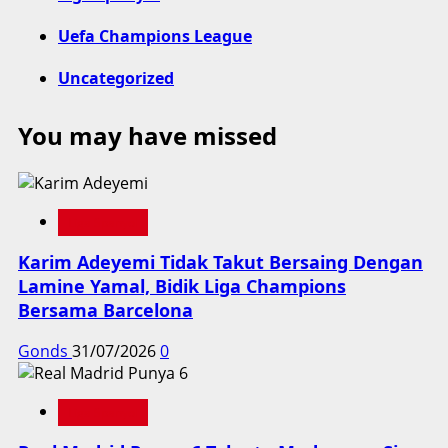
Uefa Champions League
Uncategorized
You may have missed
Liga Spanyol
Karim Adeyemi Tidak Takut Bersaing Dengan
Lamine Yamal, Bidik Liga Champions
Bersama Barcelona
Gonds
31/07/2026
0
Liga Spanyol