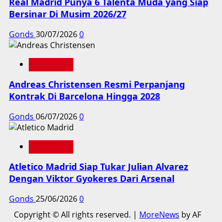
Real Madrid Punya 6 Talenta Muda yang Siap
Bersinar Di Musim 2026/27
Gonds
30/07/2026
0
Liga Spanyol
Andreas Christensen Resmi Perpanjang
Kontrak Di Barcelona Hingga 2028
Gonds
06/07/2026
0
Liga Spanyol
Atletico Madrid Siap Tukar Julian Alvarez
Dengan Viktor Gyokeres Dari Arsenal
Gonds
25/06/2026
0
Copyright © All rights reserved.
|
MoreNews
by AF