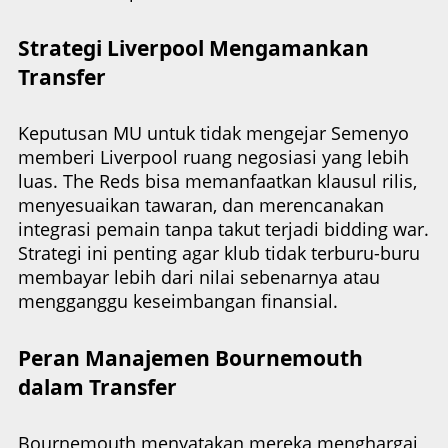
Strategi Liverpool Mengamankan
Transfer
Keputusan MU untuk tidak mengejar Semenyo
memberi Liverpool ruang negosiasi yang lebih
luas. The Reds bisa memanfaatkan klausul rilis,
menyesuaikan tawaran, dan merencanakan
integrasi pemain tanpa takut terjadi bidding war.
Strategi ini penting agar klub tidak terburu-buru
membayar lebih dari nilai sebenarnya atau
mengganggu keseimbangan finansial.
Peran Manajemen Bournemouth
dalam Transfer
Bournemouth menyatakan mereka menghargai