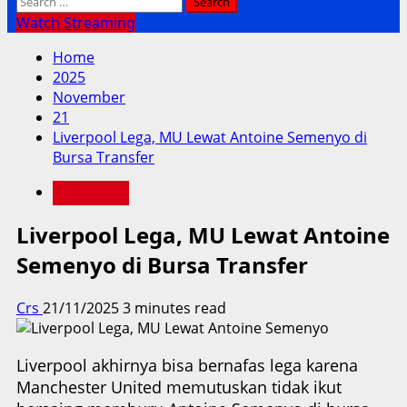
Search
for:
Watch Streaming
Home
2025
November
21
Liverpool Lega, MU Lewat Antoine Semenyo di
Bursa Transfer
Liga Inggris
Liverpool Lega, MU Lewat Antoine
Semenyo di Bursa Transfer
Crs
21/11/2025
3 minutes read
Liverpool akhirnya bisa bernafas lega karena
Manchester United memutuskan tidak ikut