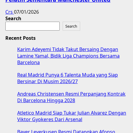
Crs
07/01/2026
Search
Search
Recent Posts
Karim Adeyemi Tidak Takut Bersaing Dengan
Lamine Yamal, Bidik Liga Champions Bersama
Barcelona
Real Madrid Punya 6 Talenta Muda yang Siap
Bersinar Di Musim 2026/27
Andreas Christensen Resmi Perpanjang Kontrak
Di Barcelona Hingga 2028
Atletico Madrid Siap Tukar Julian Alvarez Dengan
Viktor Gyokeres Dari Arsenal
Bayer Leverkusen Resmi Datangkan Afonso