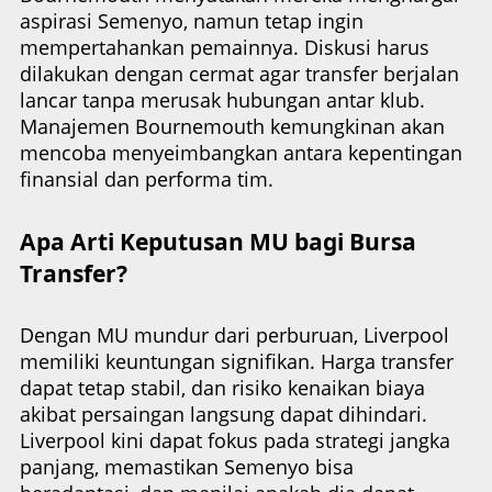
aspirasi Semenyo, namun tetap ingin
mempertahankan pemainnya. Diskusi harus
dilakukan dengan cermat agar transfer berjalan
lancar tanpa merusak hubungan antar klub.
Manajemen Bournemouth kemungkinan akan
mencoba menyeimbangkan antara kepentingan
finansial dan performa tim.
Apa Arti Keputusan MU bagi Bursa
Transfer?
Dengan MU mundur dari perburuan, Liverpool
memiliki keuntungan signifikan. Harga transfer
dapat tetap stabil, dan risiko kenaikan biaya
akibat persaingan langsung dapat dihindari.
Liverpool kini dapat fokus pada strategi jangka
panjang, memastikan Semenyo bisa