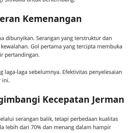
 Keran Kemenangan
a dibunyikan. Serangan yang terstruktur dan
ia kewalahan. Gol pertama yang tercipta membuka
ir pertandingan.
g laga-laga sebelumnya. Efektivitas penyelesaian
ini.
gimbangi Kecepatan Jerman
lui serangan balik, tetapi perbedaan kualitas
bola lebih dari 70% dan menang dalam hampir