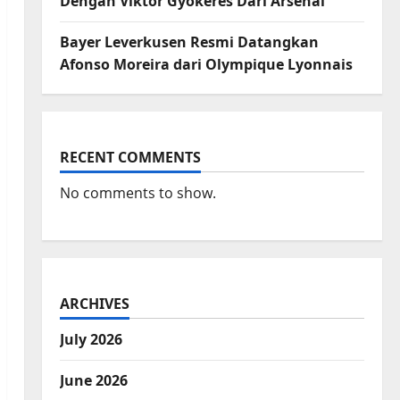
Dengan Viktor Gyokeres Dari Arsenal
Bayer Leverkusen Resmi Datangkan
Afonso Moreira dari Olympique Lyonnais
RECENT COMMENTS
No comments to show.
ARCHIVES
July 2026
June 2026