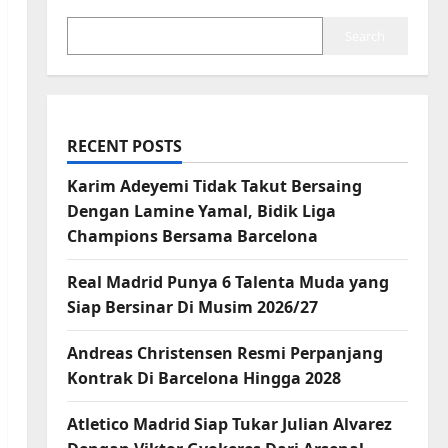
Search
RECENT POSTS
Karim Adeyemi Tidak Takut Bersaing
Dengan Lamine Yamal, Bidik Liga
Champions Bersama Barcelona
Real Madrid Punya 6 Talenta Muda yang
Siap Bersinar Di Musim 2026/27
Andreas Christensen Resmi Perpanjang
Kontrak Di Barcelona Hingga 2028
Atletico Madrid Siap Tukar Julian Alvarez