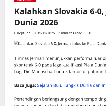
Kalahkan Slovakia 6-0,
Dunia 2026
neptune
19/11/2025
2 minutes read
0
Timnas Jerman menunjukkan performa luar bi
skor telak 6-0 pada laga kualifikasi Piala D
bagi Die Mannschaft untuk tampil di putaran 
Baca Juga:
Sejarah Bulu Tangkis Dunia dan I
Pertandingan berlangsung dengan tempo tinggi
menguasai bola, dan tidak memberi ruang ba