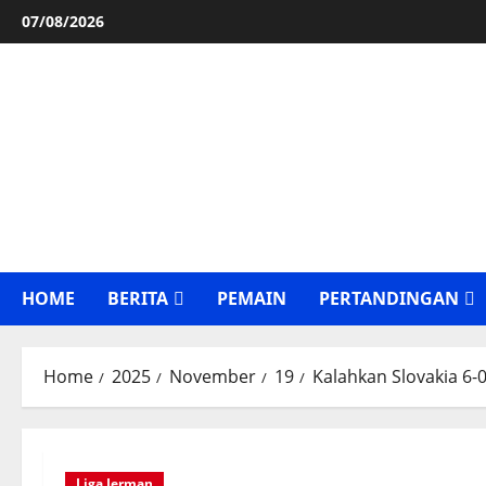
Skip
07/08/2026
to
content
HOME
BERITA
PEMAIN
PERTANDINGAN
Home
2025
November
19
Kalahkan Slovakia 6-0
Liga Jerman