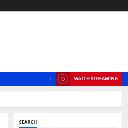
WATCH STREAMING
SEARCH