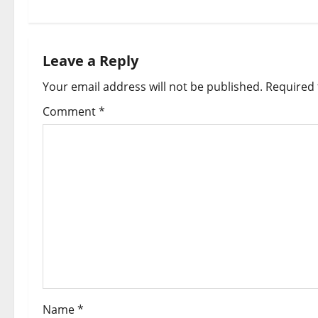
t
n
Leave a Reply
a
Your email address will not be published.
Required 
v
Comment
*
i
g
a
t
i
o
Name
*