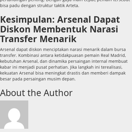
bisa padu dengan struktur taktik Arteta.
Kesimpulan: Arsenal Dapat
Diskon Membentuk Narasi
Transfer Menarik
Arsenal dapat diskon menciptakan narasi menarik dalam bursa
transfer. Kombinasi antara ketidakpuasan pemain Real Madrid,
kebutuhan Arsenal, dan dinamika persaingan internal membuat
kabar ini menjadi pusat perhatian. Jika langkah ini terealisasi,
kekuatan Arsenal bisa meningkat drastis dan memberi dampak
besar pada persaingan musim depan.
About the Author