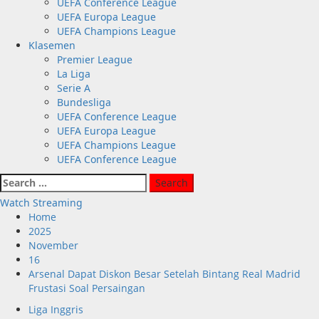
UEFA Conference League
UEFA Europa League
UEFA Champions League
Klasemen
Premier League
La Liga
Serie A
Bundesliga
UEFA Conference League
UEFA Europa League
UEFA Champions League
UEFA Conference League
Search
for:
Watch Streaming
Home
2025
November
16
Arsenal Dapat Diskon Besar Setelah Bintang Real Madrid
Frustasi Soal Persaingan
Liga Inggris