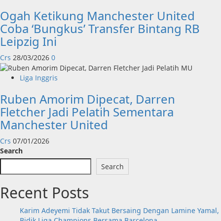
Ogah Ketikung Manchester United
Coba ‘Bungkus’ Transfer Bintang RB
Leipzig Ini
Crs
28/03/2026
0
Liga Inggris
Ruben Amorim Dipecat, Darren
Fletcher Jadi Pelatih Sementara
Manchester United
Crs
07/01/2026
Search
Search
Recent Posts
Karim Adeyemi Tidak Takut Bersaing Dengan Lamine Yamal,
Bidik Liga Champions Bersama Barcelona