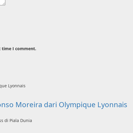
t time I comment.
nso Moreira dari Olympique Lyonnais