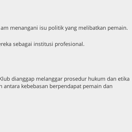
dalam menangani isu politik yang melibatkan pemain.
ka sebagai institusi profesional.
. Klub dianggap melanggar prosedur hukum dan etika
gan antara kebebasan berpendapat pemain dan