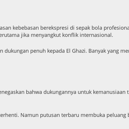
asan kebebasan berekspresi di sepak bola profesiona
terutama jika menyangkut konflik internasional.
n dukungan penuh kepada El Ghazi. Banyak yang men
a menegaskan bahwa dukungannya untuk kemanusiaan 
terhenti. Namun putusan terbaru membuka peluang ba