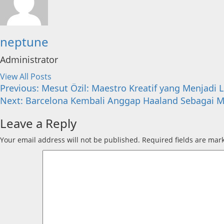
neptune
Administrator
View All Posts
Post
Previous:
Mesut Özil: Maestro Kreatif yang Menjadi 
Next:
Barcelona Kembali Anggap Haaland Sebagai Mim
navigation
Leave a Reply
Your email address will not be published.
Required fields are ma