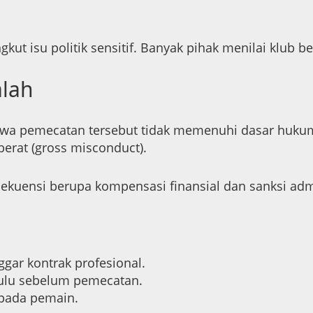
ut isu politik sensitif. Banyak pihak menilai klub be
alah
a pemecatan tersebut tidak memenuhi dasar hukum p
erat (gross misconduct).
uensi berupa kompensasi finansial dan sanksi admin
gar kontrak profesional.
hulu sebelum pemecatan.
epada pemain.