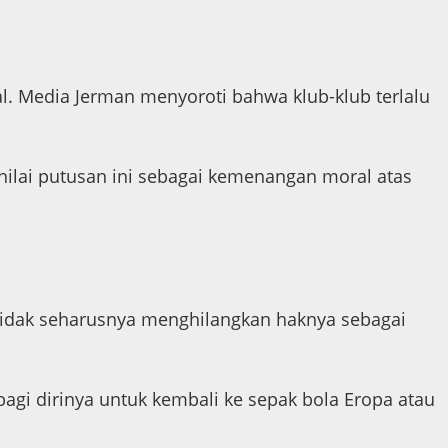
l. Media Jerman menyoroti bahwa klub-klub terlalu
ilai putusan ini sebagai kemenangan moral atas
tidak seharusnya menghilangkan haknya sebagai
gi dirinya untuk kembali ke sepak bola Eropa atau