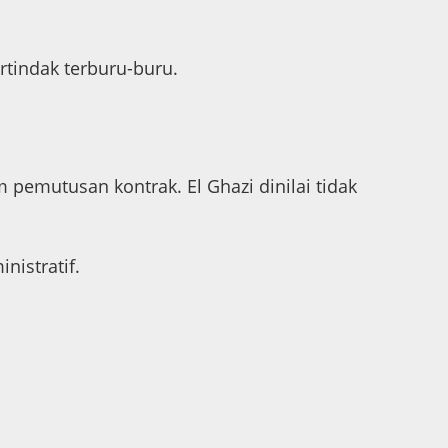
rtindak terburu-buru.
emutusan kontrak. El Ghazi dinilai tidak
istratif.