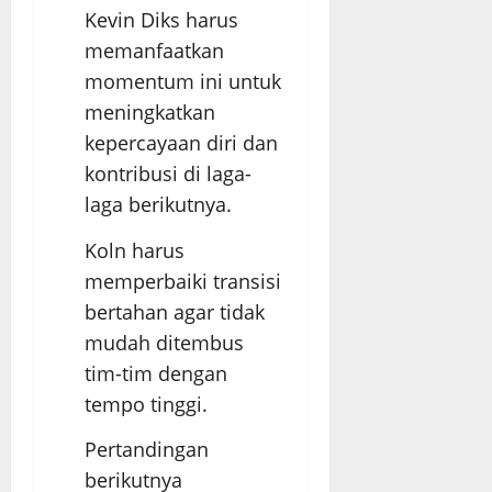
Kevin Diks harus
memanfaatkan
momentum ini untuk
meningkatkan
kepercayaan diri dan
kontribusi di laga-
laga berikutnya.
Koln harus
memperbaiki transisi
bertahan agar tidak
mudah ditembus
tim-tim dengan
tempo tinggi.
Pertandingan
berikutnya