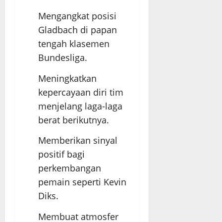
Mengangkat posisi
Gladbach di papan
tengah klasemen
Bundesliga.
Meningkatkan
kepercayaan diri tim
menjelang laga-laga
berat berikutnya.
Memberikan sinyal
positif bagi
perkembangan
pemain seperti Kevin
Diks.
Membuat atmosfer