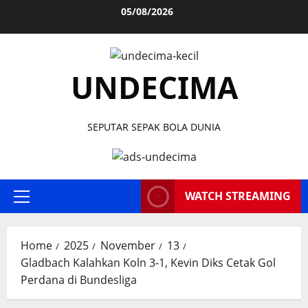
Skip
05/08/2026
to
content
UNDECIMA
SEPUTAR SEPAK BOLA DUNIA
WATCH STREAMING
Primary
Menu
Home
2025
November
13
Gladbach Kalahkan Koln 3-1, Kevin Diks Cetak Gol
Perdana di Bundesliga