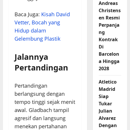
Andreas
Christens
Baca Juga:
Kisah David
en Resmi
Vetter, Bocah yang
Perpanja
Hidup dalam
ng
Gelembung Plastik
Kontrak
Di
Barcelon
Jalannya
a Hingga
Pertandingan
2028
Atletico
Pertandingan
Madrid
berlangsung dengan
Siap
tempo tinggi sejak menit
Tukar
awal. Gladbach tampil
Julian
agresif dan langsung
Alvarez
Dengan
menekan pertahanan