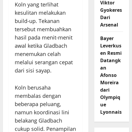
Viktor
Koln yang terlihat
Gyokeres
kesulitan melakukan
Dari
build-up. Tekanan
Arsenal
tersebut membuahkan
hasil pada menit-menit
Bayer
awal ketika Gladbach
Leverkus
en Resmi
menemukan celah
Datangk
melalui serangan cepat
an
dari sisi sayap.
Afonso
Moreira
Koln berusaha
dari
membalas dengan
Olympiq
beberapa peluang,
ue
Lyonnais
namun koordinasi lini
belakang Gladbach
cukup solid. Penampilan