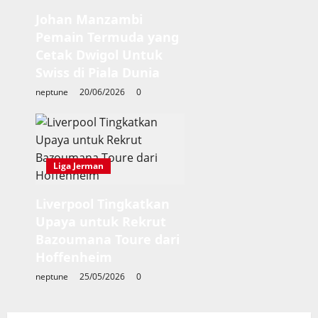
Johan Manzambi
Pemain Termuda yang
Cetak Dwigol Untuk
Swiss di Piala Dunia
neptune
20/06/2026
0
Liga Jerman
Liverpool Tingkatkan
Upaya untuk Rekrut
Bazoumana Toure dari
Hoffenheim
neptune
25/05/2026
0