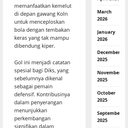
memanfaatkan kemelut
March
di depan gawang Koln
2026
untuk menceploskan
bola dengan tembakan
January
keras yang tak mampu
2026
dibendung kiper.
December
2025
Gol ini menjadi catatan
spesial bagi Diks, yang
November
sebelumnya dikenal
2025
sebagai pemain
October
defensif. Kontribusinya
2025
dalam penyerangan
menunjukkan
September
perkembangan
2025
signifikan dalam