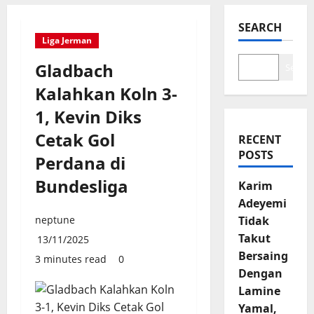
SEARCH
Liga Jerman
Gladbach
Search
Kalahkan Koln 3-
1, Kevin Diks
Cetak Gol
RECENT
POSTS
Perdana di
Bundesliga
Karim
Adeyemi
Tidak
neptune
Takut
13/11/2025
Bersaing
3 minutes read
0
Dengan
Lamine
Yamal,