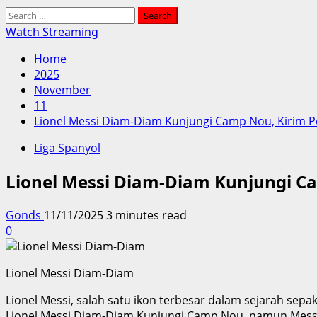
Search
for:
Watch Streaming
Home
2025
November
11
Lionel Messi Diam-Diam Kunjungi Camp Nou, Kirim 
Liga Spanyol
Lionel Messi Diam-Diam Kunjungi C
Gonds
11/11/2025
3 minutes read
0
Lionel Messi Diam-Diam
Lionel Messi, salah satu ikon terbesar dalam sejarah s
Lionel Messi Diam-Diam Kunjungi Camp Nou, namun Messi 