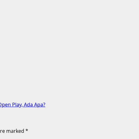
Open Play, Ada Apa?
 are marked
*