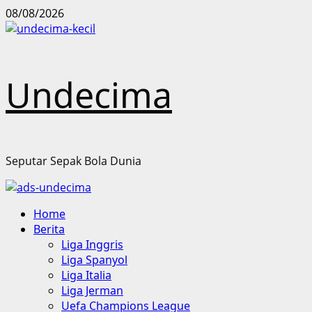
Skip
08/08/2026
to
content
Undecima
Seputar Sepak Bola Dunia
Primary
Home
Menu
Berita
Liga Inggris
Liga Spanyol
Liga Italia
Liga Jerman
Uefa Champions League