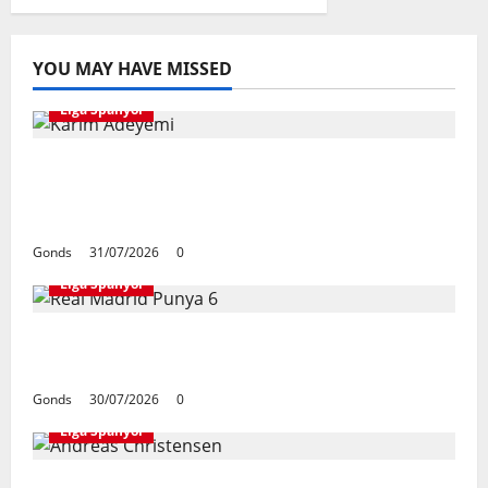
YOU MAY HAVE MISSED
Liga Spanyol
Karim Adeyemi Tidak Takut Bersaing
Dengan Lamine Yamal, Bidik Liga
Champions Bersama Barcelona
Gonds
31/07/2026
0
Liga Spanyol
Real Madrid Punya 6 Talenta Muda yang
Siap Bersinar Di Musim 2026/27
Gonds
30/07/2026
0
Liga Spanyol