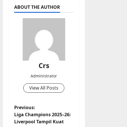
ABOUT THE AUTHOR
Crs
Administrator
View All Posts
P
Previous:
Liga Champions 2025–26:
o
Liverpool Tampil Kuat