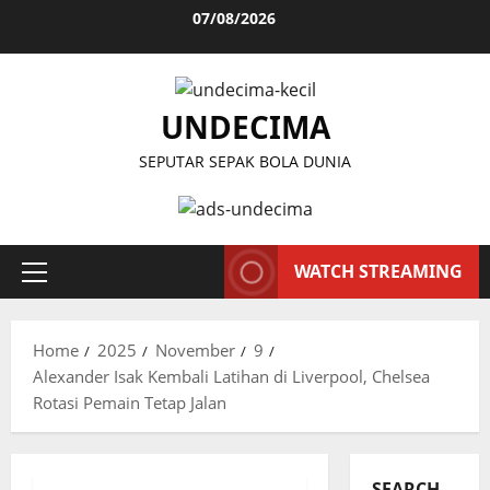
Skip
07/08/2026
to
content
UNDECIMA
SEPUTAR SEPAK BOLA DUNIA
WATCH STREAMING
Primary
Menu
Home
2025
November
9
Alexander Isak Kembali Latihan di Liverpool, Chelsea
Rotasi Pemain Tetap Jalan
SEARCH