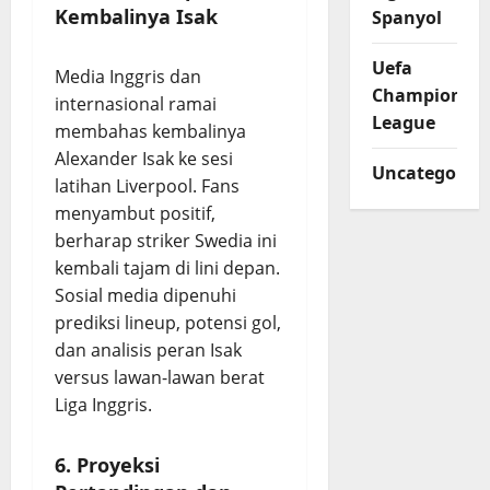
Kembalinya Isak
Spanyol
Uefa
Media Inggris dan
Champions
internasional ramai
League
membahas kembalinya
Alexander Isak ke sesi
Uncategorize
latihan Liverpool. Fans
menyambut positif,
berharap striker Swedia ini
kembali tajam di lini depan.
Sosial media dipenuhi
prediksi lineup, potensi gol,
dan analisis peran Isak
versus lawan-lawan berat
Liga Inggris.
6. Proyeksi