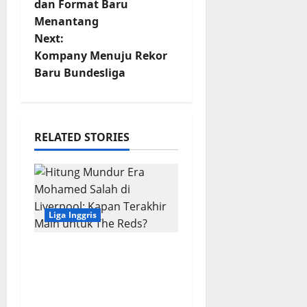
dan Format Baru
s
Menantang
t
Next:
Kompany Menuju Rekor
n
Baru Bundesliga
a
v
RELATED STORIES
i
g
a
Liga Inggris
t
Hitung Mundur Era
Mohamed Salah di
i
Liverpool: Kapan
o
Terakhir Main untuk