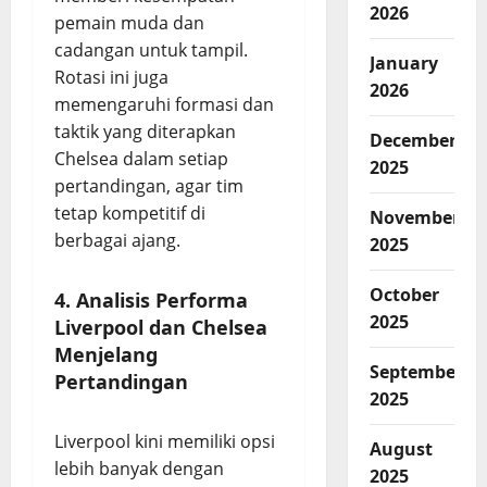
2026
pemain muda dan
cadangan untuk tampil.
January
Rotasi ini juga
2026
memengaruhi formasi dan
taktik yang diterapkan
December
Chelsea dalam setiap
2025
pertandingan, agar tim
tetap kompetitif di
November
berbagai ajang.
2025
October
4. Analisis Performa
2025
Liverpool dan Chelsea
Menjelang
September
Pertandingan
2025
Liverpool kini memiliki opsi
August
lebih banyak dengan
2025