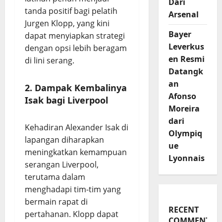
Dari
tanda positif bagi pelatih
Arsenal
Jurgen Klopp, yang kini
Bayer
dapat menyiapkan strategi
Leverkus
dengan opsi lebih beragam
en Resmi
di lini serang.
Datangk
an
2. Dampak Kembalinya
Afonso
Isak bagi Liverpool
Moreira
dari
Kehadiran Alexander Isak di
Olympiq
lapangan diharapkan
ue
meningkatkan kemampuan
Lyonnais
serangan Liverpool,
terutama dalam
menghadapi tim-tim yang
bermain rapat di
RECENT
pertahanan. Klopp dapat
COMMENTS