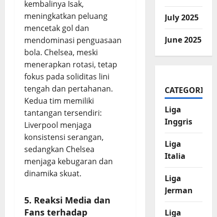
kembalinya Isak,
meningkatkan peluang
July 2025
mencetak gol dan
June 2025
mendominasi penguasaan
bola. Chelsea, meski
menerapkan rotasi, tetap
fokus pada soliditas lini
tengah dan pertahanan.
CATEGORIES
Kedua tim memiliki
Liga
tantangan tersendiri:
Inggris
Liverpool menjaga
konsistensi serangan,
Liga
sedangkan Chelsea
Italia
menjaga kebugaran dan
dinamika skuat.
Liga
Jerman
5. Reaksi Media dan
Fans terhadap
Liga