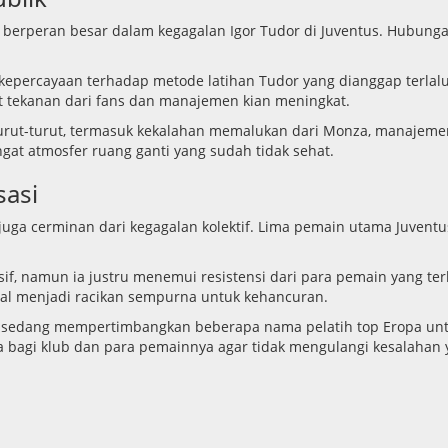
a berperan besar dalam kegagalan Igor Tudor di Juventus. Hubung
kepercayaan terhadap metode latihan Tudor yang dianggap terlalu 
t tekanan dari fans dan manajemen kian meningkat.
turut-turut, termasuk kekalahan memalukan dari Monza, manajem
gat atmosfer ruang ganti yang sudah tidak sehat.
sasi
 juga cerminan dari kegagalan kolektif. Lima pemain utama Juventu
, namun ia justru menemui resistensi dari para pemain yang terb
ernal menjadi racikan sempurna untuk kehancuran.
n sedang mempertimbangkan beberapa nama pelatih top Eropa untu
a bagi klub dan para pemainnya agar tidak mengulangi kesalahan