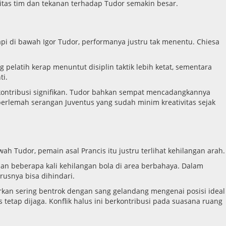
vitas tim dan tekanan terhadap Tudor semakin besar.
api di bawah Igor Tudor, performanya justru tak menentu. Chiesa
elatih kerap menuntut disiplin taktik lebih ketat, sementara
ti.
kontribusi signifikan. Tudor bahkan sempat mencadangkannya
perlemah serangan Juventus yang sudah minim kreativitas sejak
h Tudor, pemain asal Prancis itu justru terlihat kehilangan arah.
an beberapa kali kehilangan bola di area berbahaya. Dalam
usnya bisa dihindari.
barkan sering bentrok dengan sang gelandang mengenai posisi ideal
 tetap dijaga. Konflik halus ini berkontribusi pada suasana ruang