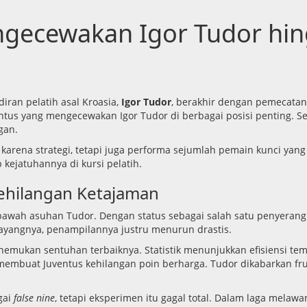
ngecewakan Igor Tudor hi
iran pelatih asal Kroasia,
Igor Tudor
, berakhir dengan pemecatan
ventus yang mengecewakan Igor Tudor di berbagai posisi penting. 
gan.
rena strategi, tetapi juga performa sejumlah pemain kunci yang 
kejatuhannya di kursi pelatih.
ehilangan Ketajaman
bawah asuhan Tudor. Dengan status sebagai salah satu penyerang
Sayangnya, penampilannya justru menurun drastis.
nemukan sentuhan terbaiknya. Statistik menunjukkan efisiensi t
embuat Juventus kehilangan poin berharga. Tudor dikabarkan frus
gai
false nine
, tetapi eksperimen itu gagal total. Dalam laga melawa