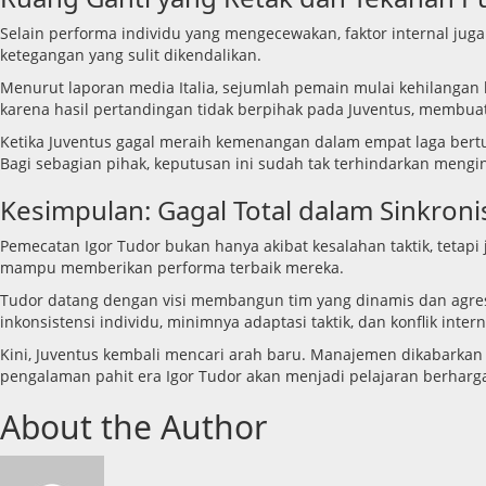
Selain performa individu yang mengecewakan, faktor internal jug
ketegangan yang sulit dikendalikan.
Menurut laporan media Italia, sejumlah pemain mulai kehilangan 
karena hasil pertandingan tidak berpihak pada Juventus, membua
Ketika Juventus gagal meraih kemenangan dalam empat laga ber
Bagi sebagian pihak, keputusan ini sudah tak terhindarkan mengin
Kesimpulan: Gagal Total dalam Sinkroni
Pemecatan Igor Tudor bukan hanya akibat kesalahan taktik, tetapi
mampu memberikan performa terbaik mereka.
Tudor datang dengan visi membangun tim yang dinamis dan agresif
inkonsistensi individu, minimnya adaptasi taktik, dan konflik int
Kini, Juventus kembali mencari arah baru. Manajemen dikabarka
pengalaman pahit era Igor Tudor akan menjadi pelajaran berharg
About the Author