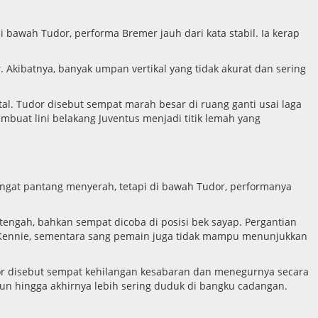
 bawah Tudor, performa Bremer jauh dari kata stabil. Ia kerap
Akibatnya, banyak umpan vertikal yang tidak akurat dan sering
. Tudor disebut sempat marah besar di ruang ganti usai laga
buat lini belakang Juventus menjadi titik lemah yang
emangat pantang menyerah, tetapi di bawah Tudor, performanya
tengah, bahkan sempat dicoba di posisi bek sayap. Pergantian
cKennie, sementara sang pemain juga tidak mampu menunjukkan
dor disebut sempat kehilangan kesabaran dan menegurnya secara
un hingga akhirnya lebih sering duduk di bangku cadangan.