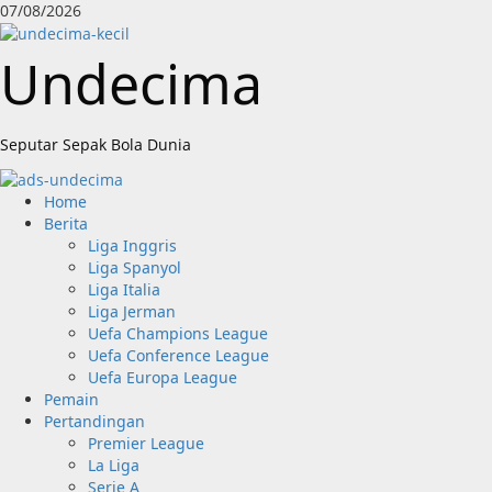
Skip
07/08/2026
to
content
Undecima
Seputar Sepak Bola Dunia
Primary
Home
Menu
Berita
Liga Inggris
Liga Spanyol
Liga Italia
Liga Jerman
Uefa Champions League
Uefa Conference League
Uefa Europa League
Pemain
Pertandingan
Premier League
La Liga
Serie A