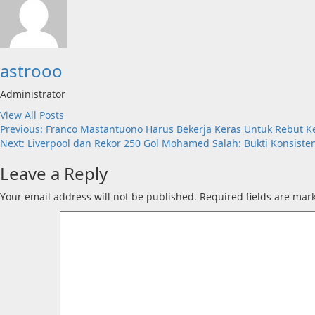
astrooo
Administrator
View All Posts
Post
Previous:
Franco Mastantuono Harus Bekerja Keras Untuk Rebut Ke
Next:
Liverpool dan Rekor 250 Gol Mohamed Salah: Bukti Konsist
navigation
Leave a Reply
Your email address will not be published.
Required fields are ma