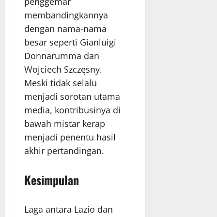
penggemar
membandingkannya
dengan nama-nama
besar seperti Gianluigi
Donnarumma dan
Wojciech Szczęsny.
Meski tidak selalu
menjadi sorotan utama
media, kontribusinya di
bawah mistar kerap
menjadi penentu hasil
akhir pertandingan.
Kesimpulan
Laga antara Lazio dan