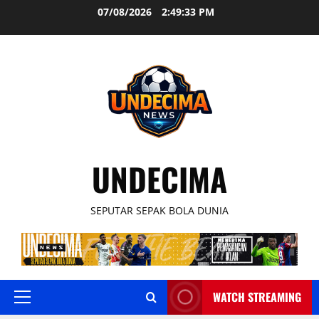
Skip
07/08/2026
2:49:34 PM
to
content
UNDECIMA
SEPUTAR SEPAK BOLA DUNIA
WATCH STREAMING
Primary