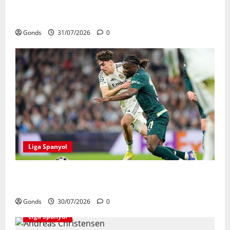
Karim Adeyemi Tidak Takut Bersaing Dengan Lamine
Yamal, Bidik Liga Champions Bersama Barcelona
Gonds
31/07/2026
0
Liga Spanyol
Real Madrid Punya 6 Talenta Muda yang Siap
Bersinar Di Musim 2026/27
Gonds
30/07/2026
0
Liga Spanyol