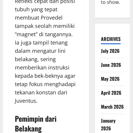
Refleks cepat dan posisi
to show.
tubuh yang tepat
membuat Provedel
tampak seolah memiliki
“magnet” di tangannya.
ARCHIVES
Ia juga tampil tenang
dalam mengatur lini
July 2026
belakang, sering
June 2026
memberikan instruksi
kepada bek-beknya agar
May 2026
tetap fokus menghadapi
tekanan konstan dari
April 2026
Juventus.
March 2026
Pemimpin dari
January
Belakang
2026