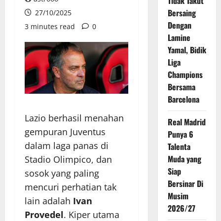
Tidak Takut
Bersaing
27/10/2025
Dengan
3 minutes read
0
Lamine
Yamal, Bidik
Liga
Champions
Bersama
Barcelona
Lazio berhasil menahan
Real Madrid
gempuran Juventus
Punya 6
dalam laga panas di
Talenta
Muda yang
Stadio Olimpico, dan
Siap
sosok yang paling
Bersinar Di
mencuri perhatian tak
Musim
lain adalah
Ivan
2026/27
Provedel
. Kiper utama