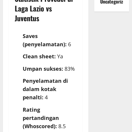
Uncategorized
Laga Lazio vs
Juventus
Saves
(penyelamatan):
6
Clean sheet:
Ya
Umpan sukses:
83%
Penyelamatan di
dalam kotak
penalti:
4
Rating
pertandingan
(Whoscored):
8.5