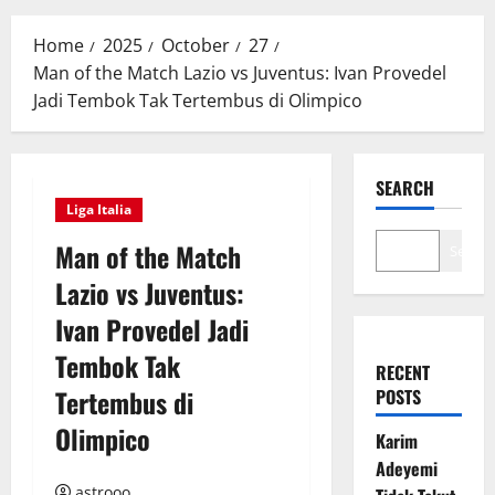
Menu
Home
2025
October
27
Man of the Match Lazio vs Juventus: Ivan Provedel
Jadi Tembok Tak Tertembus di Olimpico
SEARCH
Liga Italia
Man of the Match
Search
Lazio vs Juventus:
Ivan Provedel Jadi
Tembok Tak
RECENT
Tertembus di
POSTS
Olimpico
Karim
Adeyemi
astrooo