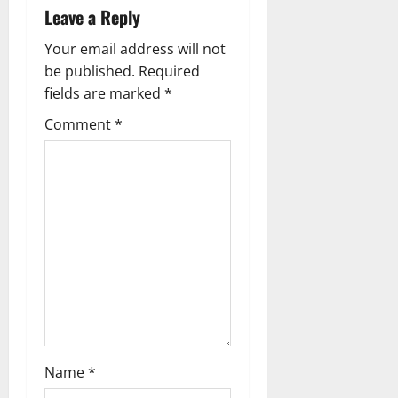
Leave a Reply
g
Your email address will not
a
be published.
Required
fields are marked
*
t
Comment
*
i
o
n
Name
*