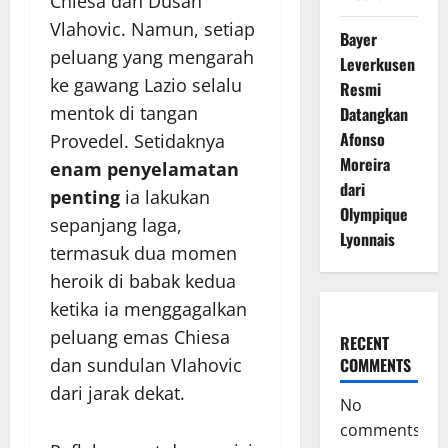
Chiesa dan Dusan
Vlahovic. Namun, setiap
Bayer
peluang yang mengarah
Leverkusen
ke gawang Lazio selalu
Resmi
mentok di tangan
Datangkan
Afonso
Provedel. Setidaknya
Moreira
enam penyelamatan
dari
penting
ia lakukan
Olympique
sepanjang laga,
Lyonnais
termasuk dua momen
heroik di babak kedua
ketika ia menggagalkan
peluang emas Chiesa
RECENT
dan sundulan Vlahovic
COMMENTS
dari jarak dekat.
No
comments