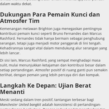
dalam waktu dekat.
Dukungan Para Pemain Kunci dan
Atmosfer Tim
Kemenangan melawan Brighton juga menegaskan pentingnya
kontribusi pemain kunci seperti Bruno Fernandes dan Marcus
Rashford. Fernandes tidak hanya bermain sebagai penghubung
serangan, tetapi juga menjadi motor penggerak di lini tengah.
Kehadirannya sangat vital dalam mendukung alur serangan yang
lebih lancar.
Di sisi lain, Marcus Rashford, yang sempat menghadapi masa
sulit, mulai menunjukkan ketajaman dan kontribusi besar dalam
setiap pertandingan. Atmosfer positif di ruang ganti pun semakin
terlihat, dengan pemain yang lebih percaya diri dan kompak.
Langkah Ke Depan: Ujian Berat
Menanti
Meski sedang dalam tren positif, tantangan terbesar bagi
Manchester United bangkit
adalah konsistensi di pertandingan-