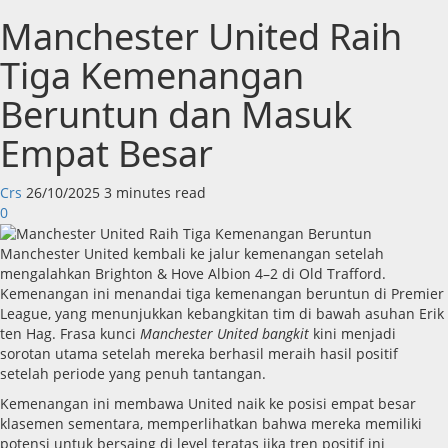
Manchester United Raih
Tiga Kemenangan
Beruntun dan Masuk
Empat Besar
Crs
26/10/2025
3 minutes read
0
Manchester United kembali ke jalur kemenangan setelah
mengalahkan Brighton & Hove Albion 4–2 di Old Trafford.
Kemenangan ini menandai tiga kemenangan beruntun di Premier
League, yang menunjukkan kebangkitan tim di bawah asuhan Erik
ten Hag. Frasa kunci
Manchester United bangkit
kini menjadi
sorotan utama setelah mereka berhasil meraih hasil positif
setelah periode yang penuh tantangan.
Kemenangan ini membawa United naik ke posisi empat besar
klasemen sementara, memperlihatkan bahwa mereka memiliki
potensi untuk bersaing di level teratas jika tren positif ini