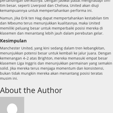
pertandingan berikutnya. Dengan jadwal padat menghadapi tim-
tim besar, seperti Liverpool dan Chelsea, United akan diuji
kemampuannya untuk mempertahankan performa ini.
Namun, jika Erik ten Hag dapat mempertahankan kestabilan tim
dan Mbeumo terus menunjukkan kualitasnya, maka United
memiliki peluang besar untuk memperbaiki posisi mereka di
klasemen dan menantang lebih jauh dalam perebutan gelar.
Kesimpulan
Manchester United, yang kini sedang dalam tren kebangkitan,
menunjukkan potensi besar untuk kembali ke jalur juara. Dengan
kemenangan 4–2 atas Brighton, mereka memasuki empat besar
klasemen Liga Inggris dan menunjukkan permainan yang semakin
solid. Jika mereka terus menjaga momentum dan konsistensi,
bukan tidak mungkin mereka akan menantang posisi teratas
musim ini.
About the Author