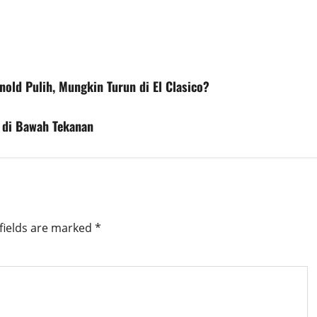
old Pulih, Mungkin Turun di El Clasico?
o di Bawah Tekanan
fields are marked
*