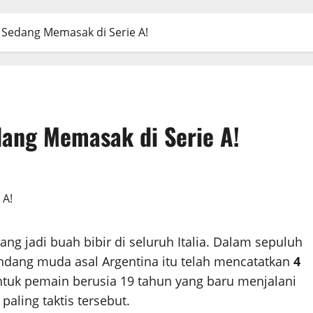
az Sedang Memasak di Serie A!
edang Memasak di Serie A!
ng jadi buah bibir di seluruh Italia. Dalam sepuluh
ndang muda asal Argentina itu telah mencatatkan
4
 untuk pemain berusia 19 tahun yang baru menjalani
aling taktis tersebut.