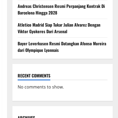
Andreas Christensen Resmi Perpanjang Kontrak Di
Barcelona Hingga 2028
Atletico Madrid Siap Tukar Julian Alvarez Dengan
Viktor Gyokeres Dari Arsenal
Bayer Leverkusen Resmi Datangkan Afonso Moreira
dari Olympique Lyonnais
RECENT COMMENTS
No comments to show.
ARCHIVES