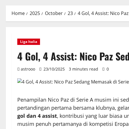
Home
2025
October
23
4 Gol, 4 Assist: Nico P
Liga Italia
4 Gol, 4 Assist: Nico Paz S
astrooo
23/10/2025
3 minutes read
0
Penampilan Nico Paz di Serie A musim ini seda
pertandingan pertama bersama klubnya, gela
gol dan 4 assist
, kontribusi yang luar biasa
musim penuh pertamanya di kompetisi Eropa p