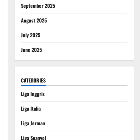
September 2025
August 2025
July 2025
June 2025
CATEGORIES
Liga Inggris
Liga Italia
Liga Jerman
Liga Spanyol