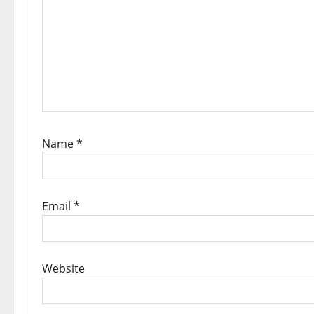
t
i
o
n
Name
*
Email
*
Website