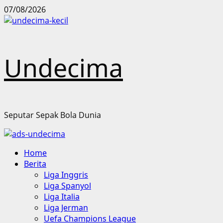
Skip
07/08/2026
to
content
Undecima
Seputar Sepak Bola Dunia
Primary
Home
Menu
Berita
Liga Inggris
Liga Spanyol
Liga Italia
Liga Jerman
Uefa Champions League