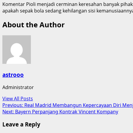
Komentar Pioli menjadi cerminan keresahan banyak pihak 
apakah sepak bola sedang kehilangan sisi kemanusiaannya 
About the Author
astrooo
Administrator
View All Posts
Post
Previous:
Real Madrid Membangun Kepercayaan Diri Menje
Next:
Bayern Perpanjang Kontrak Vincent Kompany
navigation
Leave a Reply