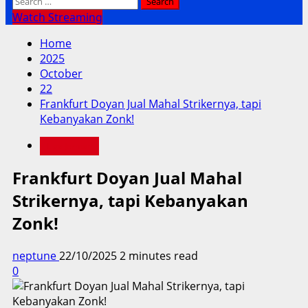
Search
for:
Watch Streaming
Home
2025
October
22
Frankfurt Doyan Jual Mahal Strikernya, tapi
Kebanyakan Zonk!
Liga Jerman
Frankfurt Doyan Jual Mahal
Strikernya, tapi Kebanyakan
Zonk!
neptune
22/10/2025
2 minutes read
0