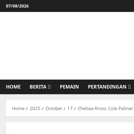
Skip
07/08/2026
to
content
HOME
BERITA
PEMAIN
PERTANDINGAN
Home
2025
October
17
Chelsea Krisis: Cole Palme