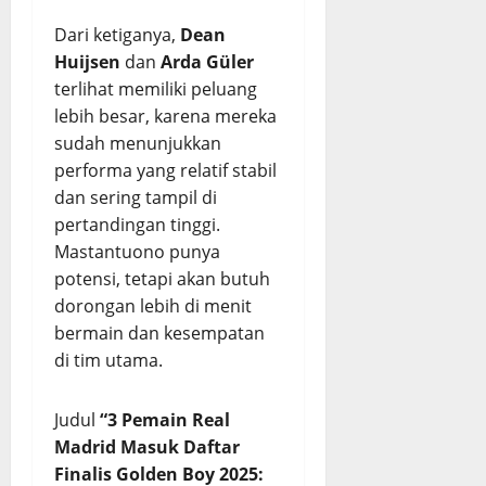
Dari ketiganya,
Dean
Huijsen
dan
Arda Güler
terlihat memiliki peluang
lebih besar, karena mereka
sudah menunjukkan
performa yang relatif stabil
dan sering tampil di
pertandingan tinggi.
Mastantuono punya
potensi, tetapi akan butuh
dorongan lebih di menit
bermain dan kesempatan
di tim utama.
Judul
“3 Pemain Real
Madrid Masuk Daftar
Finalis Golden Boy 2025: