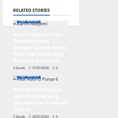
RELATED STORIES
Liga Spanyol
Karim Adeyemi Tidak
Takut Bersaing
Dengan Lamine Yamal,
Bidik Liga Champions
Bersama Barcelona
Gonds
31/07/2026
0
Liga Spanyol
Real Madrid Punya 6
Talenta Muda yang
Siap Bersinar Di Musim
2026/27
Gonds
30/07/2026
0