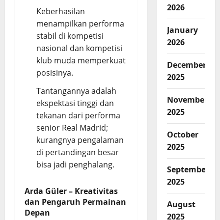
2026
Keberhasilan
menampilkan performa
January
stabil di kompetisi
2026
nasional dan kompetisi
klub muda memperkuat
December
posisinya.
2025
Tantangannya adalah
November
ekspektasi tinggi dan
2025
tekanan dari performa
senior Real Madrid;
October
kurangnya pengalaman
2025
di pertandingan besar
bisa jadi penghalang.
September
2025
Arda Güler – Kreativitas
dan Pengaruh Permainan
August
Depan
2025