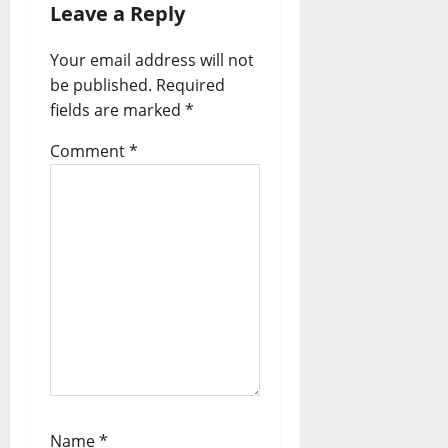
Leave a Reply
t
i
Your email address will not
be published.
Required
o
fields are marked
*
n
Comment
*
Name
*