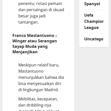
penentu; rotasi pemain
Spanyol
dan persaingan di skuad
Uefa
besar juga jadi
Champions
tantangan.
League
Franco Mastantuono –
Uncategorize
Winger atau Serangan
Sayap Muda yang
Menjanjikan
Meskipun relatif baru,
Mastantuono
menunjukkan bahwa dia
bisa menyesuaikan diri
di lingkungan Madrid.
Mobilitas, kecepatan,
dan dribbling-nya