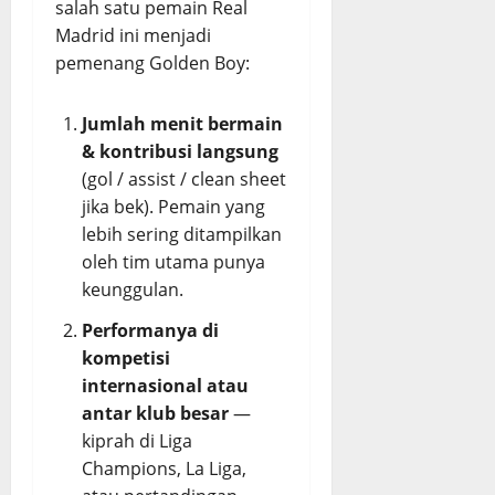
salah satu pemain Real
Madrid ini menjadi
pemenang Golden Boy:
Jumlah menit bermain
& kontribusi langsung
(gol / assist / clean sheet
jika bek). Pemain yang
lebih sering ditampilkan
oleh tim utama punya
keunggulan.
Performanya di
kompetisi
internasional atau
antar klub besar
—
kiprah di Liga
Champions, La Liga,