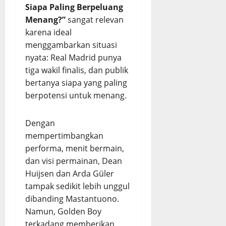
Siapa Paling Berpeluang
Menang?”
sangat relevan
karena ideal
menggambarkan situasi
nyata: Real Madrid punya
tiga wakil finalis, dan publik
bertanya siapa yang paling
berpotensi untuk menang.
Dengan
mempertimbangkan
performa, menit bermain,
dan visi permainan, Dean
Huijsen dan Arda Güler
tampak sedikit lebih unggul
dibanding Mastantuono.
Namun, Golden Boy
terkadang memberikan