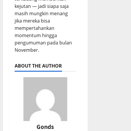
kejutan — jadi siapa saja
masih mungkin menang
jika mereka bisa
mempertahankan
momentum hingga
pengumuman pada bulan
November.
ABOUT THE AUTHOR
Gonds