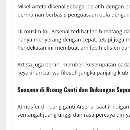
Mikel Arteta dikenal sebagai pelatih dengan 
permainan berbasis penguasaan bola dengan pr
Di musim ini, Arsenal terlihat lebih matang 
hanya menyerang dengan cepat, tetapi juga 
Pendekatan ini membuat tim lebih efisien dan
Arteta juga berani memberi kesempatan pad
keyakinan bahwa filosofi jangka panjang klub 
Suasana di Ruang Ganti dan Dukungan Supo
Atmosfer di ruang ganti Arsenal saat ini diga
semangat juang tinggi dan rasa percaya diri y