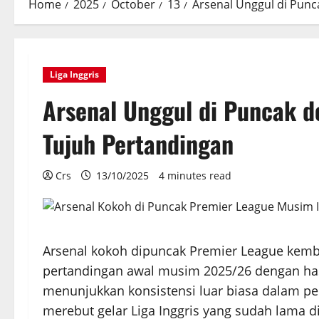
Home
2025
October
13
Arsenal Unggul di Punc
Liga Inggris
Arsenal Unggul di Puncak d
Tujuh Pertandingan
Crs
13/10/2025
4 minutes read
Arsenal kokoh dipuncak Premier League kemba
pertandingan awal musim 2025/26 dengan hasi
menunjukkan konsistensi luar biasa dalam p
merebut gelar Liga Inggris yang sudah lama d