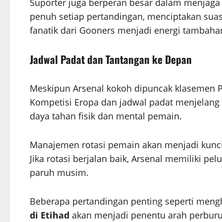
Suporter juga berperan besar dalam menjaga 
penuh setiap pertandingan, menciptakan s
fanatik dari Gooners menjadi energi tambahan
Jadwal Padat dan Tantangan ke Depan
Meskipun Arsenal kokoh dipuncak klasemen P
Kompetisi Eropa dan jadwal padat menjelang 
daya tahan fisik dan mental pemain.
Manajemen rotasi pemain akan menjadi kunci
Jika rotasi berjalan baik, Arsenal memiliki p
paruh musim.
Beberapa pertandingan penting seperti men
di Etihad
akan menjadi penentu arah perburu