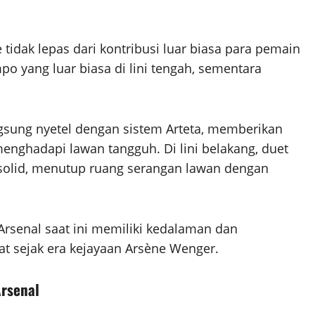
tidak lepas dari kontribusi luar biasa para pemain
o yang luar biasa di lini tengah, sementara
gsung nyetel dengan sistem Arteta, memberikan
nghadapi lawan tangguh. Di lini belakang, duet
 solid, menutup ruang serangan lawan dengan
rsenal saat ini memiliki kedalaman dan
t sejak era kejayaan Arsène Wenger.
Arsenal