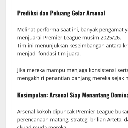
Prediksi dan Peluang Gelar Arsenal
Melihat performa saat ini, banyak pengamat ya
menjuarai Premier League musim 2025/26.
Tim ini menunjukkan keseimbangan antara krea
menjadi fondasi tim juara.
Jika mereka mampu menjaga konsistensi serta
mengakhiri penantian panjang mereka sejak 
Kesimpulan: Arsenal Siap Menantang Dominas
Arsenal kokoh dipuncak Premier League bukan 
perencanaan matang, strategi brilian Arteta,
skuad muda mereka.