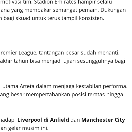
motivasi tim. Stadion Emirates hampir selalu
uasana yang membakar semangat pemain. Dukungan
 bagi skuad untuk terus tampil konsisten.
remier League, tantangan besar sudah menanti.
akhir tahun bisa menjadi ujian sesungguhnya bagi
 utama Arteta dalam menjaga kestabilan performa.
eluang besar mempertahankan posisi teratas hingga
ghadapi
Liverpool di Anfield
dan
Manchester City
an gelar musim ini.