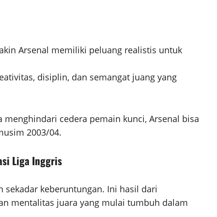
kin Arsenal memiliki peluang realistis untuk
tivitas, disiplin, dan semangat juang yang
 menghindari cedera pemain kunci, Arsenal bisa
musim 2003/04.
i Liga Inggris
sekadar keberuntungan. Ini hasil dari
 dan mentalitas juara yang mulai tumbuh dalam