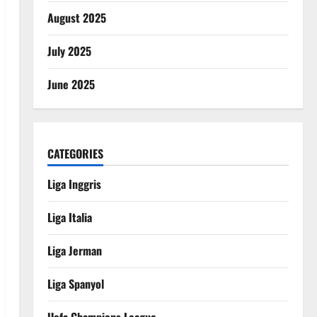
August 2025
July 2025
June 2025
CATEGORIES
Liga Inggris
Liga Italia
Liga Jerman
Liga Spanyol