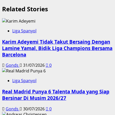
Related Stories
Liga Spanyol
Karim Adeyemi Tidak Takut Bersaing Dengan
Lamine Yamal, Bidik Liga Champions Bersama
Barcelona
Gonds
31/07/2026
0
Liga Spanyol
Real Madrid Punya 6 Talenta Muda yang Siap
Bersinar Di Musim 2026/27
Gonds
30/07/2026
0