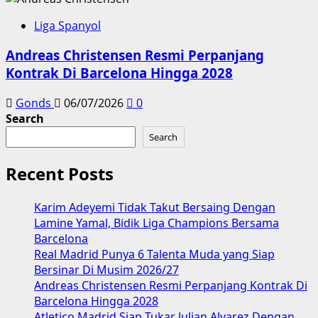
Liga Spanyol
Andreas Christensen Resmi Perpanjang
Kontrak Di Barcelona Hingga 2028
Gonds
06/07/2026
0
Search
Search
Recent Posts
Karim Adeyemi Tidak Takut Bersaing Dengan
Lamine Yamal, Bidik Liga Champions Bersama
Barcelona
Real Madrid Punya 6 Talenta Muda yang Siap
Bersinar Di Musim 2026/27
Andreas Christensen Resmi Perpanjang Kontrak Di
Barcelona Hingga 2028
Atletico Madrid Siap Tukar Julian Alvarez Dengan