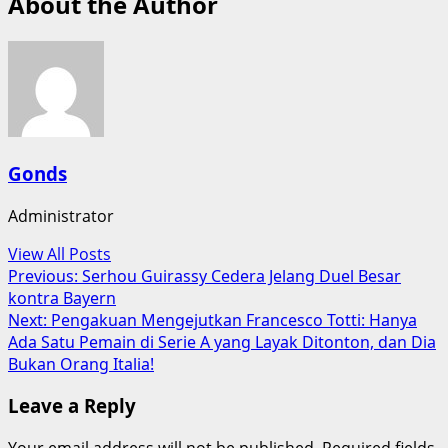
About the Author
Gonds
Administrator
View All Posts
Post
Previous:
Serhou Guirassy Cedera Jelang Duel Besar
kontra Bayern
navigation
Next:
Pengakuan Mengejutkan Francesco Totti: Hanya
Ada Satu Pemain di Serie A yang Layak Ditonton, dan Dia
Bukan Orang Italia!
Leave a Reply
Your email address will not be published.
Required fields