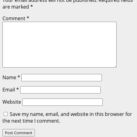
are marked
*
Comment
*
Name
*
Email
*
Website
Save my name, email, and website in this browser for
the next time I comment.