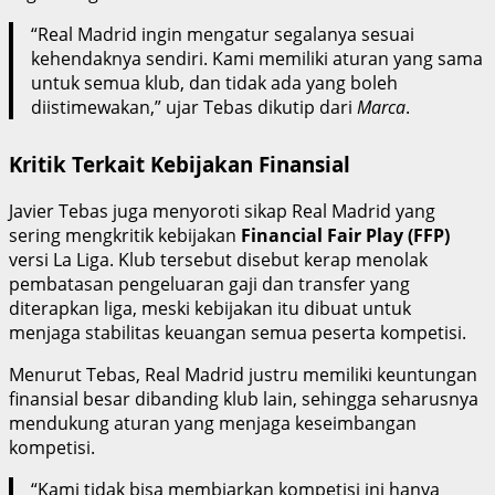
“Real Madrid ingin mengatur segalanya sesuai
kehendaknya sendiri. Kami memiliki aturan yang sama
untuk semua klub, dan tidak ada yang boleh
diistimewakan,” ujar Tebas dikutip dari
Marca
.
Kritik Terkait Kebijakan Finansial
Javier Tebas juga menyoroti sikap Real Madrid yang
sering mengkritik kebijakan
Financial Fair Play (FFP)
versi La Liga. Klub tersebut disebut kerap menolak
pembatasan pengeluaran gaji dan transfer yang
diterapkan liga, meski kebijakan itu dibuat untuk
menjaga stabilitas keuangan semua peserta kompetisi.
Menurut Tebas, Real Madrid justru memiliki keuntungan
finansial besar dibanding klub lain, sehingga seharusnya
mendukung aturan yang menjaga keseimbangan
kompetisi.
“Kami tidak bisa membiarkan kompetisi ini hanya