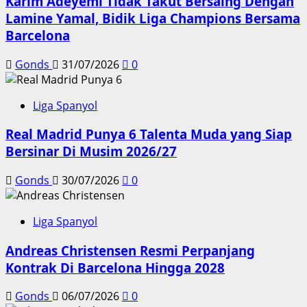
Karim Adeyemi Tidak Takut Bersaing Dengan
Lamine Yamal, Bidik Liga Champions Bersama
Barcelona
Gonds
31/07/2026
0
Liga Spanyol
Real Madrid Punya 6 Talenta Muda yang Siap
Bersinar Di Musim 2026/27
Gonds
30/07/2026
0
Liga Spanyol
Andreas Christensen Resmi Perpanjang
Kontrak Di Barcelona Hingga 2028
Gonds
06/07/2026
0