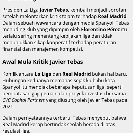
Presiden La Liga
Javier Tebas
, kembali menjadi sorotan
setelah melontarkan kritik tajam terhadap
Real Madrid
.
Dalam sebuah wawancara dengan media Spanyol, Tebas
menuding klub yang dipimpin oleh
Florentino Pérez
itu
terlalu sering menentang kebijakan liga dan tidak
menunjukkan sikap kooperatif terhadap peraturan
finansial dan manajemen kompetisi.
Awal Mula Kritik Javier Tebas
Konflik antara
La Liga
dan
Real Madrid
bukan hal baru.
Hubungan keduanya memanas sejak klub ibu kota
Spanyol itu menolak beberapa keputusan liga, seperti
pembatasan gaji pemain dan proyek investasi bersama
CVC Capital Partners
yang diusung oleh Javier Tebas pada
2021.
Dalam pernyataannya terbaru, Tebas menyebut bahwa
Real Madrid kerap bertindak seolah berada di atas
regulasi liga.