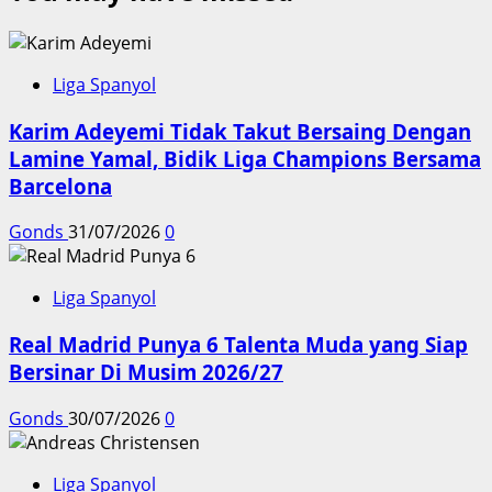
Liga Spanyol
Karim Adeyemi Tidak Takut Bersaing Dengan
Lamine Yamal, Bidik Liga Champions Bersama
Barcelona
Gonds
31/07/2026
0
Liga Spanyol
Real Madrid Punya 6 Talenta Muda yang Siap
Bersinar Di Musim 2026/27
Gonds
30/07/2026
0
Liga Spanyol