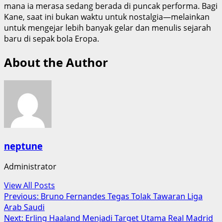
mana ia merasa sedang berada di puncak performa. Bagi
Kane, saat ini bukan waktu untuk nostalgia—melainkan
untuk mengejar lebih banyak gelar dan menulis sejarah
baru di sepak bola Eropa.
About the Author
neptune
Administrator
View All Posts
Post
Previous:
Bruno Fernandes Tegas Tolak Tawaran Liga
Arab Saudi
navigation
Next:
Erling Haaland Menjadi Target Utama Real Madrid