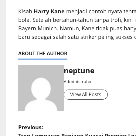
Kisah
Harry Kane
menjadi contoh nyata tent
bola. Setelah bertahun-tahun tanpa trofi, kin
Bayern Munich. Namun, Kane tidak puas hany
baru sebagai salah satu striker paling sukses 
ABOUT THE AUTHOR
neptune
Administrator
View All Posts
P
Previous:
Tren Lemparan Panjang Kuasai Premier Le