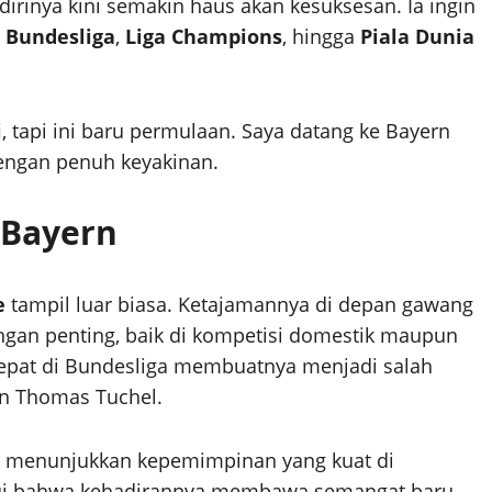
rinya kini semakin haus akan kesuksesan. Ia ingin
i
Bundesliga
,
Liga Champions
, hingga
Piala Dunia
, tapi ini baru permulaan. Saya datang ke Bayern
engan penuh keyakinan.
 Bayern
e
tampil luar biasa. Ketajamannya di depan gawang
an penting, baik di kompetisi domestik maupun
pat di Bundesliga membuatnya menjadi salah
an Thomas Tuchel.
ga menunjukkan kepemimpinan yang kuat di
kui bahwa kehadirannya membawa semangat baru