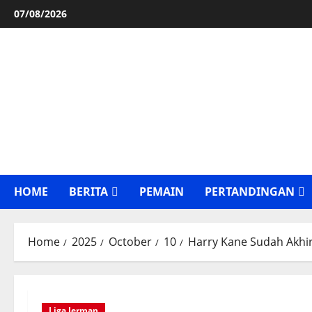
Skip
07/08/2026
to
content
HOME
BERITA
PEMAIN
PERTANDINGAN
Home
2025
October
10
Harry Kane Sudah Akhir
Liga Jerman