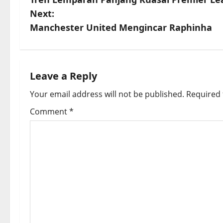
o
Next:
s
Manchester United Mengincar Raphinha
t
n
Leave a Reply
a
Your email address will not be published.
Required 
v
Comment
*
i
g
a
t
i