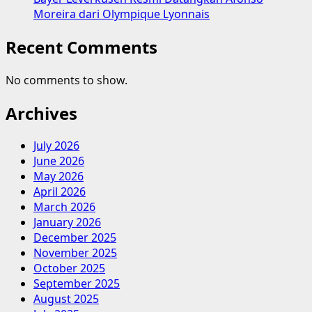
Moreira dari Olympique Lyonnais
Recent Comments
No comments to show.
Archives
July 2026
June 2026
May 2026
April 2026
March 2026
January 2026
December 2025
November 2025
October 2025
September 2025
August 2025