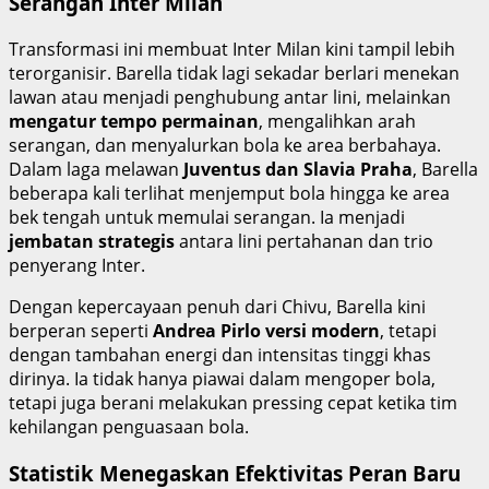
Serangan Inter Milan
Transformasi ini membuat Inter Milan kini tampil lebih
terorganisir. Barella tidak lagi sekadar berlari menekan
lawan atau menjadi penghubung antar lini, melainkan
mengatur tempo permainan
, mengalihkan arah
serangan, dan menyalurkan bola ke area berbahaya.
Dalam laga melawan
Juventus dan Slavia Praha
, Barella
beberapa kali terlihat menjemput bola hingga ke area
bek tengah untuk memulai serangan. Ia menjadi
jembatan strategis
antara lini pertahanan dan trio
penyerang Inter.
Dengan kepercayaan penuh dari Chivu, Barella kini
berperan seperti
Andrea Pirlo versi modern
, tetapi
dengan tambahan energi dan intensitas tinggi khas
dirinya. Ia tidak hanya piawai dalam mengoper bola,
tetapi juga berani melakukan pressing cepat ketika tim
kehilangan penguasaan bola.
Statistik Menegaskan Efektivitas Peran Baru