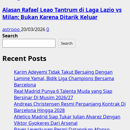
Alasan Rafael Leao Tantrum di Laga Lazio vs
Milan: Bukan Karena Ditarik Keluar
astrooo
20/03/2026
0
Search
Search
Recent Posts
Karim Adeyemi Tidak Takut Bersaing Dengan
Lamine Yamal, Bidik Liga Champions Bersama
Barcelona
Real Madrid Punya 6 Talenta Muda yang Siap
Bersinar Di Musim 2026/27
Andreas Christensen Resmi Perpanjang Kontrak Di
Barcelona Hingga 2028
Atletico Madrid Siap Tukar Julian Alvarez Dengan
Viktor Gyokeres Dari Arsenal
Bayer Leverkusen Resmi Datangkan Afonso