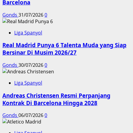
Barcelona
Gonds
31/07/2026
0
Liga Spanyol
Real Madrid Punya 6 Talenta Muda yang Siap
Bersinar Di Musim 2026/27
Gonds
30/07/2026
0
Liga Spanyol
Andreas Christensen Resmi Perpanjang
Kontrak Di Barcelona Hingga 2028
Gonds
06/07/2026
0