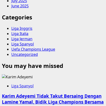
July 2025
June 2025
Categories
Liga Inggris
Liga Italia
Liga Jerman
Liga Spanyol
Uefa Champions League
Uncategorized
You may have missed
Liga Spanyol
Karim Adeyemi Tidak Takut Bersaing Dengan
Lamine Yamal, Bidik Liga Champions Bersama