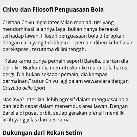
Chivu dan Filosofi Penguasaan Bola
Cristian Chivu ingin Inter Milan menjadi tim yang
mendominasi jalannya laga, bukan hanya bereaksi
terhadap lawan. Filosofi penguasaan bola diterapkan
dengan cara yang tidak kaku — pemain diberi kebebasan
berekspresi, terutama di lini tengah.
“Kalau kamu punya pemain seperti Barella, biarkan dia
berpikir. Biarkan dia memutuskan ke mana bola harus
pergi. Dia bukan sekadar pemain, dia kompas
permainan,” tutur Chivu lagi dalam wawancara dengan
Gazzetta dello Sport
.
Hasilnya? Inter kini lebih agresif dalam menguasai bola
dan lebih cepat dalam menembus area lawan. Dengan
Barella di pusat orbit, setiap gerakan ofensif memiliki
arah yang jelas dan berirama.
Dukungan dari Rekan Setim