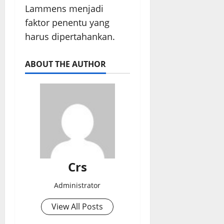
Lammens menjadi
faktor penentu yang
harus dipertahankan.
ABOUT THE AUTHOR
Crs
Administrator
View All Posts