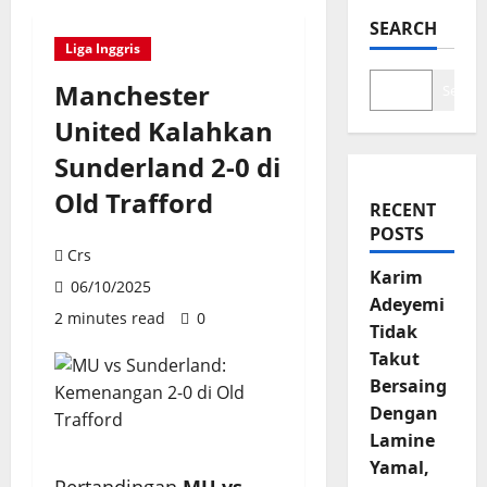
SEARCH
Liga Inggris
Manchester
Search
United Kalahkan
Sunderland 2-0 di
Old Trafford
RECENT
POSTS
Crs
Karim
06/10/2025
Adeyemi
2 minutes read
0
Tidak
Takut
Bersaing
Dengan
Lamine
Yamal,