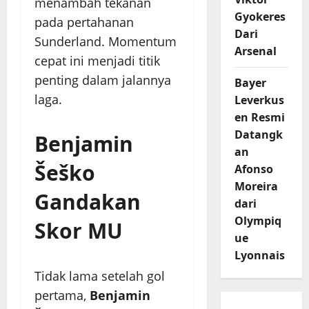
menambah tekanan
Gyokeres
pada pertahanan
Dari
Sunderland. Momentum
Arsenal
cepat ini menjadi titik
penting dalam jalannya
Bayer
laga.
Leverkus
en Resmi
Datangk
Benjamin
an
Šeško
Afonso
Moreira
Gandakan
dari
Olympiq
Skor MU
ue
Lyonnais
Tidak lama setelah gol
pertama,
Benjamin