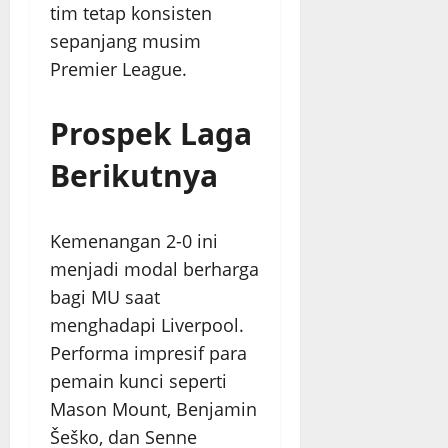
tim tetap konsisten
sepanjang musim
Premier League.
Prospek Laga
Berikutnya
Kemenangan 2-0 ini
menjadi modal berharga
bagi MU saat
menghadapi Liverpool.
Performa impresif para
pemain kunci seperti
Mason Mount, Benjamin
Šeško, dan Senne