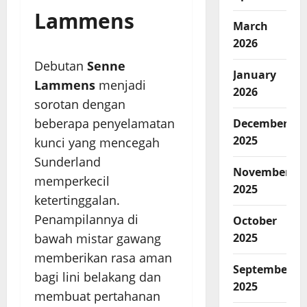
Lammens
March
2026
Debutan
Senne
January
Lammens
menjadi
2026
sorotan dengan
beberapa penyelamatan
December
2025
kunci yang mencegah
Sunderland
November
memperkecil
2025
ketertinggalan.
Penampilannya di
October
bawah mistar gawang
2025
memberikan rasa aman
September
bagi lini belakang dan
2025
membuat pertahanan