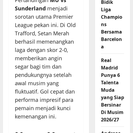
Pertandingan
MU vs
Bidik
Sunderland
menjadi
Liga
sorotan utama Premier
Champio
ns
League pekan ini. Di Old
Bersama
Trafford, Setan Merah
Barcelon
berhasil memenangkan
a
laga dengan skor 2-0,
memberikan angin
Real
segar bagi tim dan
Madrid
pendukungnya setelah
Punya 6
Talenta
awal musim yang
Muda
fluktuatif. Gol cepat dan
yang Siap
performa impresif para
Bersinar
pemain menjadi kunci
Di Musim
kemenangan ini.
2026/27