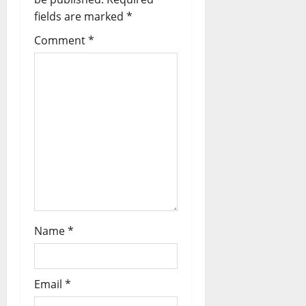
t
fields are marked
*
i
Comment
*
o
n
Name
*
Email
*