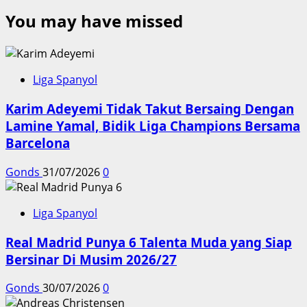
You may have missed
Liga Spanyol
Karim Adeyemi Tidak Takut Bersaing Dengan
Lamine Yamal, Bidik Liga Champions Bersama
Barcelona
Gonds
31/07/2026
0
Liga Spanyol
Real Madrid Punya 6 Talenta Muda yang Siap
Bersinar Di Musim 2026/27
Gonds
30/07/2026
0