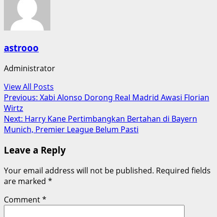
astrooo
Administrator
View All Posts
Post
Previous:
Xabi Alonso Dorong Real Madrid Awasi Florian
Wirtz
navigation
Next:
Harry Kane Pertimbangkan Bertahan di Bayern
Munich, Premier League Belum Pasti
Leave a Reply
Your email address will not be published.
Required fields
are marked
*
Comment
*