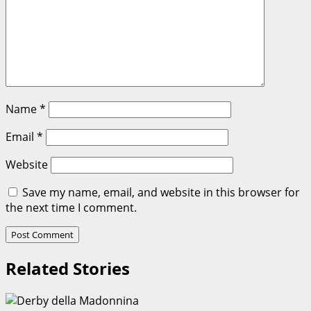
Name
*
Email
*
Website
Save my name, email, and website in this browser for
the next time I comment.
Related Stories