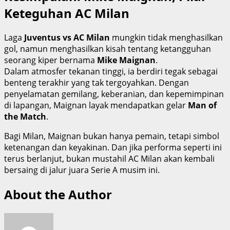
Keteguhan AC Milan
Laga
Juventus vs AC Milan
mungkin tidak menghasilkan
gol, namun menghasilkan kisah tentang ketangguhan
seorang kiper bernama
Mike Maignan
.
Dalam atmosfer tekanan tinggi, ia berdiri tegak sebagai
benteng terakhir yang tak tergoyahkan. Dengan
penyelamatan gemilang, keberanian, dan kepemimpinan
di lapangan, Maignan layak mendapatkan gelar
Man of
the Match
.
Bagi Milan, Maignan bukan hanya pemain, tetapi simbol
ketenangan dan keyakinan. Dan jika performa seperti ini
terus berlanjut, bukan mustahil AC Milan akan kembali
bersaing di jalur juara Serie A musim ini.
About the Author