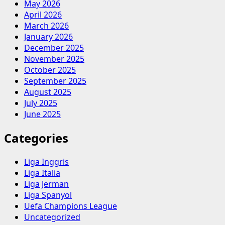
May 2026
April 2026
March 2026
January 2026
December 2025
November 2025
October 2025
September 2025
August 2025
July 2025
June 2025
Categories
Liga Inggris
Liga Italia
Liga Jerman
Liga Spanyol
Uefa Champions League
Uncategorized