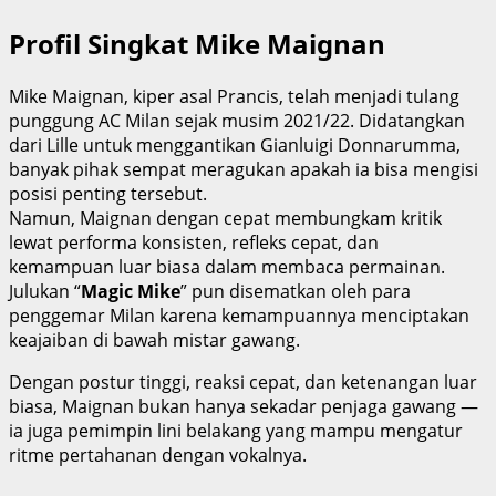
Profil Singkat Mike Maignan
Mike Maignan, kiper asal Prancis, telah menjadi tulang
punggung AC Milan sejak musim 2021/22. Didatangkan
dari Lille untuk menggantikan Gianluigi Donnarumma,
banyak pihak sempat meragukan apakah ia bisa mengisi
posisi penting tersebut.
Namun, Maignan dengan cepat membungkam kritik
lewat performa konsisten, refleks cepat, dan
kemampuan luar biasa dalam membaca permainan.
Julukan “
Magic Mike
” pun disematkan oleh para
penggemar Milan karena kemampuannya menciptakan
keajaiban di bawah mistar gawang.
Dengan postur tinggi, reaksi cepat, dan ketenangan luar
biasa, Maignan bukan hanya sekadar penjaga gawang —
ia juga pemimpin lini belakang yang mampu mengatur
ritme pertahanan dengan vokalnya.