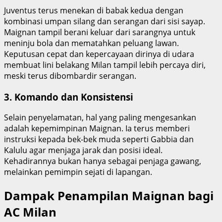
Juventus terus menekan di babak kedua dengan
kombinasi umpan silang dan serangan dari sisi sayap.
Maignan tampil berani keluar dari sarangnya untuk
meninju bola dan mematahkan peluang lawan.
Keputusan cepat dan kepercayaan dirinya di udara
membuat lini belakang Milan tampil lebih percaya diri,
meski terus dibombardir serangan.
3. Komando dan Konsistensi
Selain penyelamatan, hal yang paling mengesankan
adalah kepemimpinan Maignan. Ia terus memberi
instruksi kepada bek-bek muda seperti Gabbia dan
Kalulu agar menjaga jarak dan posisi ideal.
Kehadirannya bukan hanya sebagai penjaga gawang,
melainkan pemimpin sejati di lapangan.
Dampak Penampilan Maignan bagi
AC Milan