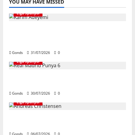
YOU MAY HAVE MISSED
Liga Spanyol
Karim Adeyemi Tidak Takut Bersaing
Dengan Lamine Yamal, Bidik Liga
Champions Bersama Barcelona
Gonds
31/07/2026
0
Liga Spanyol
Real Madrid Punya 6 Talenta Muda yang
Siap Bersinar Di Musim 2026/27
Gonds
30/07/2026
0
Liga Spanyol
Andreas Christensen Resmi Perpanjang
Kontrak Di Barcelona Hingga 2028
Gonds
06/07/2026
0