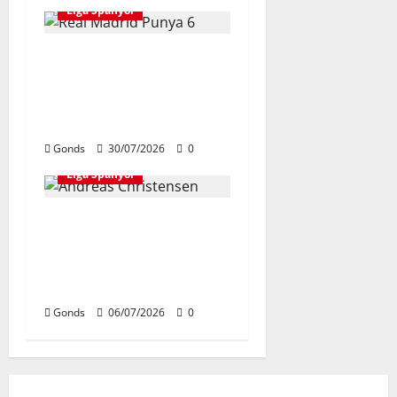
Liga Spanyol
Real Madrid Punya 6
Talenta Muda yang
Siap Bersinar Di Musim
2026/27
Gonds
30/07/2026
0
Liga Spanyol
Andreas Christensen
Resmi Perpanjang
Kontrak Di Barcelona
Hingga 2028
Gonds
06/07/2026
0