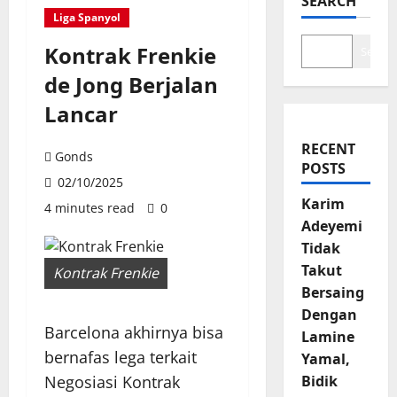
SEARCH
Liga Spanyol
Kontrak Frenkie
Search
de Jong Berjalan
Lancar
RECENT
Gonds
POSTS
02/10/2025
Karim
4 minutes read
0
Adeyemi
Tidak
Takut
Kontrak Frenkie
Bersaing
Dengan
Barcelona akhirnya bisa
Lamine
bernafas lega terkait
Yamal,
Negosiasi Kontrak
Bidik