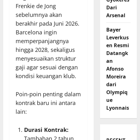
Frenkie de Jong
Dari
sebelumnya akan
Arsenal
berakhir pada Juni 2026.
Bayer
Barcelona ingin
Leverkus
memperpanjangnya
en Resmi
hingga 2028, sekaligus
Datangk
menyesuaikan struktur
an
gaji agar sesuai dengan
Afonso
kondisi keuangan klub.
Moreira
dari
Olympiq
Poin-poin penting dalam
ue
kontrak baru ini antara
Lyonnais
lain:
Durasi Kontrak:
Tambahan 2 tahun,