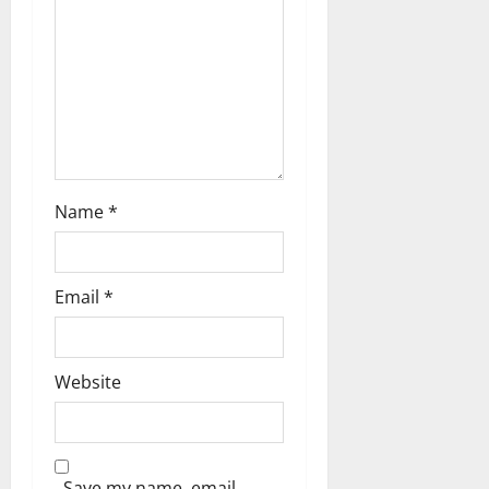
n
Name
*
Email
*
Website
Save my name, email,