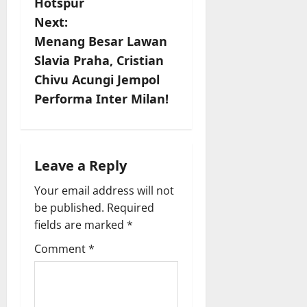
s
Hotspur
Next:
t
Menang Besar Lawan
n
Slavia Praha, Cristian
Chivu Acungi Jempol
a
Performa Inter Milan!
v
i
Leave a Reply
g
Your email address will not
a
be published.
Required
fields are marked
*
t
Comment
*
i
o