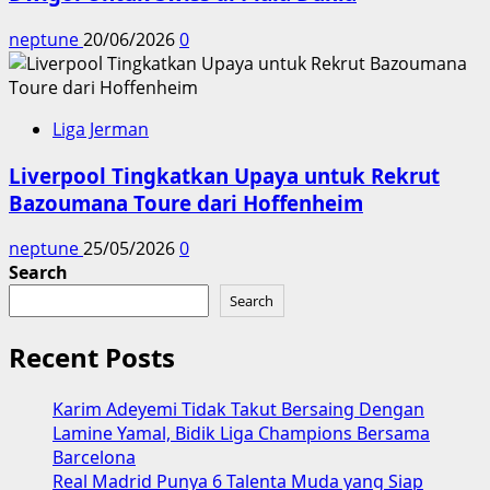
neptune
20/06/2026
0
Liga Jerman
Liverpool Tingkatkan Upaya untuk Rekrut
Bazoumana Toure dari Hoffenheim
neptune
25/05/2026
0
Search
Search
Recent Posts
Karim Adeyemi Tidak Takut Bersaing Dengan
Lamine Yamal, Bidik Liga Champions Bersama
Barcelona
Real Madrid Punya 6 Talenta Muda yang Siap