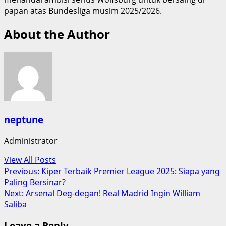
papan atas Bundesliga musim 2025/2026.
About the Author
neptune
Administrator
View All Posts
Post
Previous:
Kiper Terbaik Premier League 2025: Siapa yang
Paling Bersinar?
navigation
Next:
Arsenal Deg-degan! Real Madrid Ingin William
Saliba
Leave a Reply