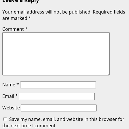
Your email address will not be published.
Required fields
are marked
*
Comment
*
Name
*
Email
*
Website
Save my name, email, and website in this browser for
the next time I comment.