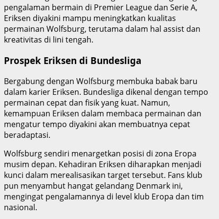
pengalaman bermain di Premier League dan Serie A,
Eriksen diyakini mampu meningkatkan kualitas
permainan Wolfsburg, terutama dalam hal assist dan
kreativitas di lini tengah.
Prospek Eriksen di Bundesliga
Bergabung dengan Wolfsburg membuka babak baru
dalam karier Eriksen. Bundesliga dikenal dengan tempo
permainan cepat dan fisik yang kuat. Namun,
kemampuan Eriksen dalam membaca permainan dan
mengatur tempo diyakini akan membuatnya cepat
beradaptasi.
Wolfsburg sendiri menargetkan posisi di zona Eropa
musim depan. Kehadiran Eriksen diharapkan menjadi
kunci dalam merealisasikan target tersebut. Fans klub
pun menyambut hangat gelandang Denmark ini,
mengingat pengalamannya di level klub Eropa dan tim
nasional.