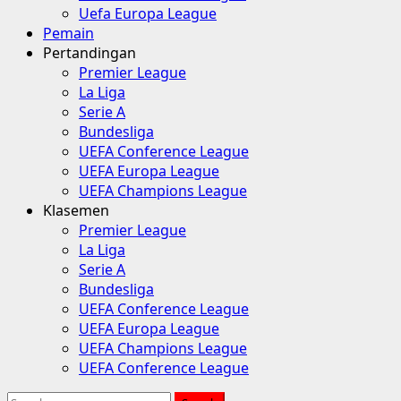
Uefa Europa League
Pemain
Pertandingan
Premier League
La Liga
Serie A
Bundesliga
UEFA Conference League
UEFA Europa League
UEFA Champions League
Klasemen
Premier League
La Liga
Serie A
Bundesliga
UEFA Conference League
UEFA Europa League
UEFA Champions League
UEFA Conference League