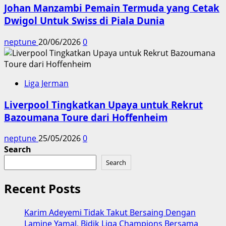
Johan Manzambi Pemain Termuda yang Cetak
Dwigol Untuk Swiss di Piala Dunia
neptune
20/06/2026
0
Liga Jerman
Liverpool Tingkatkan Upaya untuk Rekrut
Bazoumana Toure dari Hoffenheim
neptune
25/05/2026
0
Search
Search
Recent Posts
Karim Adeyemi Tidak Takut Bersaing Dengan
Lamine Yamal, Bidik Liga Champions Bersama