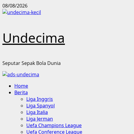
Skip
08/08/2026
to
content
Undecima
Seputar Sepak Bola Dunia
Primary
Home
Menu
Berita
Liga Inggris
Liga Spanyol
Liga Italia
Liga Jerman
Uefa Champions League
Uefa Conference League