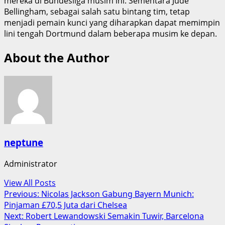
mereka di Bundesliga musim ini. Sementara Jude
Bellingham, sebagai salah satu bintang tim, tetap
menjadi pemain kunci yang diharapkan dapat memimpin
lini tengah Dortmund dalam beberapa musim ke depan.
About the Author
neptune
Administrator
View All Posts
Post
Previous:
Nicolas Jackson Gabung Bayern Munich:
Pinjaman £70,5 Juta dari Chelsea
navigation
Next:
Robert Lewandowski Semakin Tuwir, Barcelona