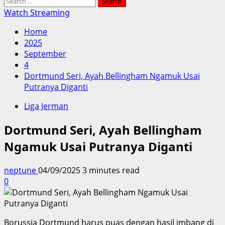
Search
for:
Watch Streaming
Home
2025
September
4
Dortmund Seri, Ayah Bellingham Ngamuk Usai
Putranya Diganti
Liga Jerman
Dortmund Seri, Ayah Bellingham
Ngamuk Usai Putranya Diganti
neptune
04/09/2025
3 minutes read
0
Borussia Dortmund harus puas dengan hasil imbang di