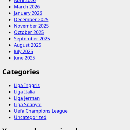
April 2026
March 2026
January 2026
December 2025
November 2025
October 2025
September 2025
August 2025
July 2025
June 2025
Categories
Liga Inggris
Liga Italia
Liga Jerman
Liga Spanyol
Uefa Champions League
Uncategorized