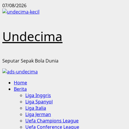
Skip
07/08/2026
to
content
Undecima
Seputar Sepak Bola Dunia
Primary
Home
Menu
Berita
Liga Inggris
Liga Spanyol
Liga Italia
Liga Jerman
Uefa Champions League
Uefa Conference League