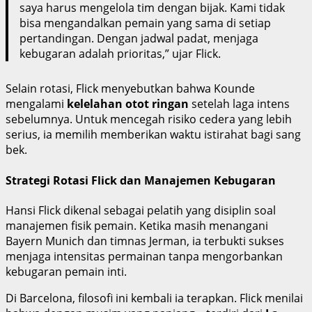
saya harus mengelola tim dengan bijak. Kami tidak
bisa mengandalkan pemain yang sama di setiap
pertandingan. Dengan jadwal padat, menjaga
kebugaran adalah prioritas,” ujar Flick.
Selain rotasi, Flick menyebutkan bahwa Kounde
mengalami
kelelahan otot ringan
setelah laga intens
sebelumnya. Untuk mencegah risiko cedera yang lebih
serius, ia memilih memberikan waktu istirahat bagi sang
bek.
Strategi Rotasi Flick dan Manajemen Kebugaran
Hansi Flick dikenal sebagai pelatih yang disiplin soal
manajemen fisik pemain. Ketika masih menangani
Bayern Munich dan timnas Jerman, ia terbukti sukses
menjaga intensitas permainan tanpa mengorbankan
kebugaran pemain inti.
Di Barcelona, filosofi ini kembali ia terapkan. Flick menilai