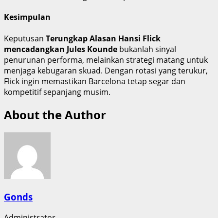
Kesimpulan
Keputusan
Terungkap Alasan Hansi Flick
mencadangkan Jules Kounde
bukanlah sinyal
penurunan performa, melainkan strategi matang untuk
menjaga kebugaran skuad. Dengan rotasi yang terukur,
Flick ingin memastikan Barcelona tetap segar dan
kompetitif sepanjang musim.
About the Author
Gonds
Administrator