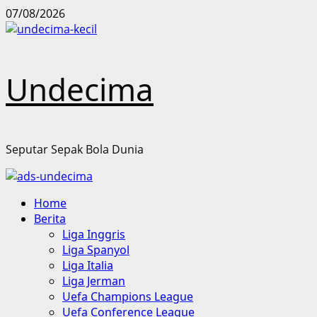
Skip
07/08/2026
to
content
Undecima
Seputar Sepak Bola Dunia
Primary
Home
Menu
Berita
Liga Inggris
Liga Spanyol
Liga Italia
Liga Jerman
Uefa Champions League
Uefa Conference League