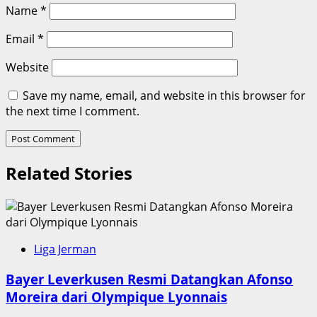
Name
*
Email
*
Website
Save my name, email, and website in this browser for
the next time I comment.
Related Stories
Liga Jerman
Bayer Leverkusen Resmi Datangkan Afonso
Moreira dari Olympique Lyonnais