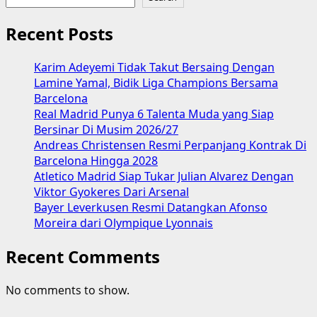
Recent Posts
Karim Adeyemi Tidak Takut Bersaing Dengan
Lamine Yamal, Bidik Liga Champions Bersama
Barcelona
Real Madrid Punya 6 Talenta Muda yang Siap
Bersinar Di Musim 2026/27
Andreas Christensen Resmi Perpanjang Kontrak Di
Barcelona Hingga 2028
Atletico Madrid Siap Tukar Julian Alvarez Dengan
Viktor Gyokeres Dari Arsenal
Bayer Leverkusen Resmi Datangkan Afonso
Moreira dari Olympique Lyonnais
Recent Comments
No comments to show.