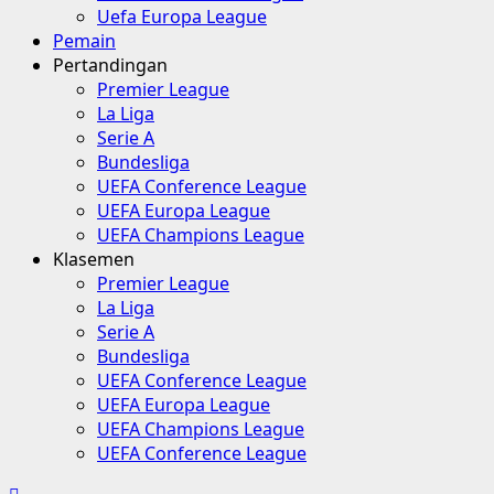
Uefa Europa League
Pemain
Pertandingan
Premier League
La Liga
Serie A
Bundesliga
UEFA Conference League
UEFA Europa League
UEFA Champions League
Klasemen
Premier League
La Liga
Serie A
Bundesliga
UEFA Conference League
UEFA Europa League
UEFA Champions League
UEFA Conference League