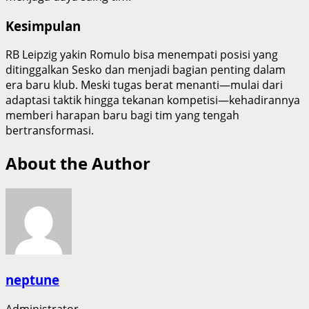
Kesimpulan
RB Leipzig yakin Romulo bisa menempati posisi yang
ditinggalkan Sesko dan menjadi bagian penting dalam
era baru klub. Meski tugas berat menanti—mulai dari
adaptasi taktik hingga tekanan kompetisi—kehadirannya
memberi harapan baru bagi tim yang tengah
bertransformasi.
About the Author
neptune
Administrator