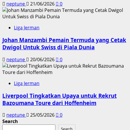
neptune
21/06/2026
0
Liga Jerman
Johan Manzambi Pemain Termuda yang Cetak
Dwigol Untuk Swiss di Piala Dunia
neptune
20/06/2026
0
Liga Jerman
Liverpool Tingkatkan Upaya untuk Rekrut
Bazoumana Toure dari Hoffenheim
neptune
25/05/2026
0
Search
Search