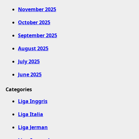
November 2025
October 2025
September 2025
August 2025
July 2025
June 2025
Categories
Liga Inggris
Liga Italia
Liga Jerman