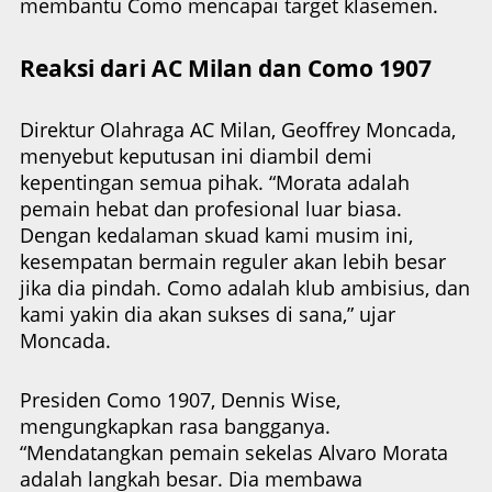
membantu Como mencapai target klasemen.
Reaksi dari AC Milan dan Como 1907
Direktur Olahraga AC Milan, Geoffrey Moncada,
menyebut keputusan ini diambil demi
kepentingan semua pihak. “Morata adalah
pemain hebat dan profesional luar biasa.
Dengan kedalaman skuad kami musim ini,
kesempatan bermain reguler akan lebih besar
jika dia pindah. Como adalah klub ambisius, dan
kami yakin dia akan sukses di sana,” ujar
Moncada.
Presiden Como 1907, Dennis Wise,
mengungkapkan rasa bangganya.
“Mendatangkan pemain sekelas Alvaro Morata
adalah langkah besar. Dia membawa