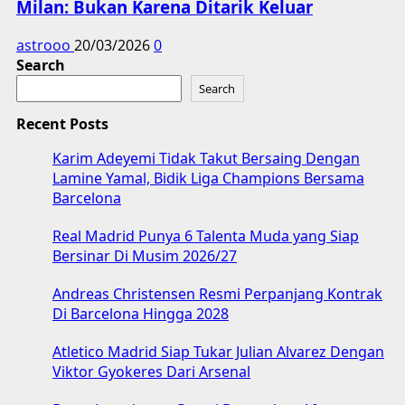
Milan: Bukan Karena Ditarik Keluar
astrooo
20/03/2026
0
Search
Search
Recent Posts
Karim Adeyemi Tidak Takut Bersaing Dengan
Lamine Yamal, Bidik Liga Champions Bersama
Barcelona
Real Madrid Punya 6 Talenta Muda yang Siap
Bersinar Di Musim 2026/27
Andreas Christensen Resmi Perpanjang Kontrak
Di Barcelona Hingga 2028
Atletico Madrid Siap Tukar Julian Alvarez Dengan
Viktor Gyokeres Dari Arsenal