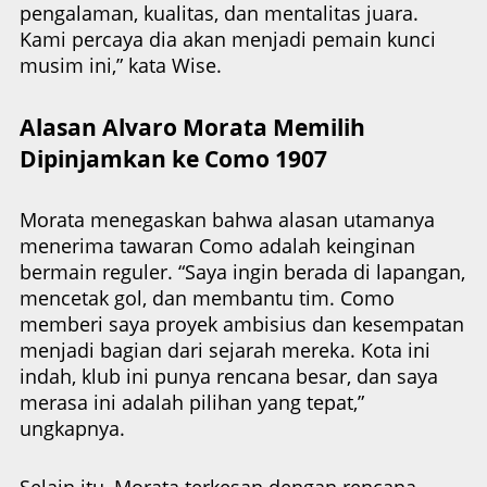
pengalaman, kualitas, dan mentalitas juara.
Kami percaya dia akan menjadi pemain kunci
musim ini,” kata Wise.
Alasan Alvaro Morata Memilih
Dipinjamkan ke Como 1907
Morata menegaskan bahwa alasan utamanya
menerima tawaran Como adalah keinginan
bermain reguler. “Saya ingin berada di lapangan,
mencetak gol, dan membantu tim. Como
memberi saya proyek ambisius dan kesempatan
menjadi bagian dari sejarah mereka. Kota ini
indah, klub ini punya rencana besar, dan saya
merasa ini adalah pilihan yang tepat,”
ungkapnya.
Selain itu, Morata terkesan dengan rencana