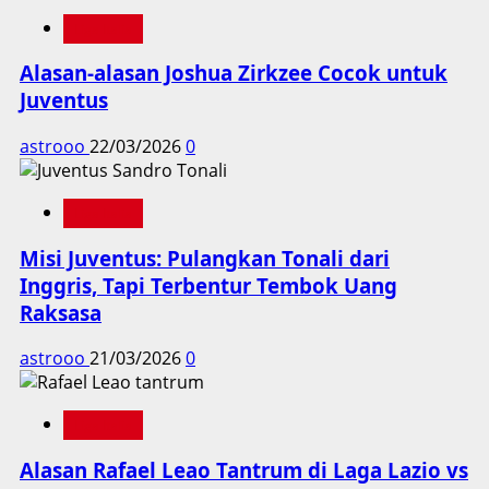
Liga Italia
Alasan-alasan Joshua Zirkzee Cocok untuk
Juventus
astrooo
22/03/2026
0
Liga Italia
Misi Juventus: Pulangkan Tonali dari
Inggris, Tapi Terbentur Tembok Uang
Raksasa
astrooo
21/03/2026
0
Liga Italia
Alasan Rafael Leao Tantrum di Laga Lazio vs