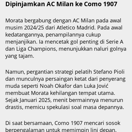
Dipinjamkan AC Milan ke Como 1907
Morata bergabung dengan AC Milan pada awal
musim 2024/25 dari Atletico Madrid. Pada awal
kedatangannya, penampilannya cukup
menjanjikan. Ia mencetak gol penting di Serie A
dan Liga Champions, menunjukkan naluri golnya
yang tajam.
Namun, pergantian strategi pelatih Stefano Pioli
dan munculnya persaingan ketat dari penyerang
muda seperti Noah Okafor dan Luka Jović
membuat Morata kehilangan tempat utama.
Sejak Januari 2025, menit bermainnya menurun
drastis, memicu spekulasi soal masa depannya.
Di saat bersamaan, Como 1907 mencari sosok
berpengalaman untuk memimpin lini depan.