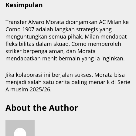
Kesimpulan
Transfer Alvaro Morata dipinjamkan AC Milan ke
Como 1907 adalah langkah strategis yang
menguntungkan semua pihak. Milan mendapat
fleksibilitas dalam skuad, Como memperoleh
striker berpengalaman, dan Morata
mendapatkan menit bermain yang ia inginkan.
Jika kolaborasi ini berjalan sukses, Morata bisa
menjadi salah satu cerita paling menarik di Serie
A musim 2025/26.
About the Author