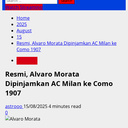
Search
for:
Watch Streaming
Home
2025
August
15
Resmi, Alvaro Morata Dipinjamkan AC Milan ke
Como 1907
Liga Italia
Resmi, Alvaro Morata
Dipinjamkan AC Milan ke Como
1907
astrooo
15/08/2025
4 minutes read
0