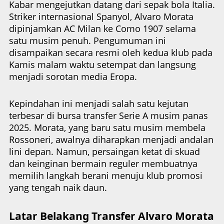
Kabar mengejutkan datang dari sepak bola Italia.
Striker internasional Spanyol, Alvaro Morata
dipinjamkan AC Milan ke Como 1907 selama
satu musim penuh. Pengumuman ini
disampaikan secara resmi oleh kedua klub pada
Kamis malam waktu setempat dan langsung
menjadi sorotan media Eropa.
Kepindahan ini menjadi salah satu kejutan
terbesar di bursa transfer Serie A musim panas
2025. Morata, yang baru satu musim membela
Rossoneri, awalnya diharapkan menjadi andalan
lini depan. Namun, persaingan ketat di skuad
dan keinginan bermain reguler membuatnya
memilih langkah berani menuju klub promosi
yang tengah naik daun.
Latar Belakang Transfer Alvaro Morata