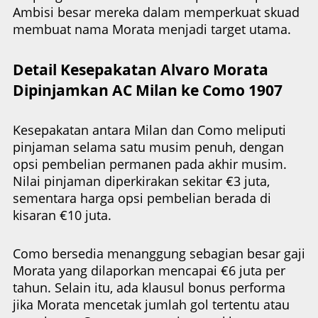
Ambisi besar mereka dalam memperkuat skuad
membuat nama Morata menjadi target utama.
Detail Kesepakatan Alvaro Morata
Dipinjamkan AC Milan ke Como 1907
Kesepakatan antara Milan dan Como meliputi
pinjaman selama satu musim penuh, dengan
opsi pembelian permanen pada akhir musim.
Nilai pinjaman diperkirakan sekitar €3 juta,
sementara harga opsi pembelian berada di
kisaran €10 juta.
Como bersedia menanggung sebagian besar gaji
Morata yang dilaporkan mencapai €6 juta per
tahun. Selain itu, ada klausul bonus performa
jika Morata mencetak jumlah gol tertentu atau