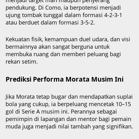
pendukung. Di Como, ia berpotensi menjadi
ujung tombak tunggal dalam formasi 4-2-3-1
atau berduet dalam formasi 3-5-2.
Kekuatan fisik, kemampuan duel udara, dan visi
bermainnya akan sangat berguna untuk
membuka ruang dan memberi peluang bagi
rekan setim.
Prediksi Performa Morata Musim Ini
Jika Morata tetap bugar dan mendapatkan suplai
bola yang cukup, ia berpeluang mencetak 10–15
gol di Serie A musim ini. Perannya sebagai
pemimpin di lapangan dan mentor bagi pemain
muda juga menjadi nilai tambah yang signifikan.