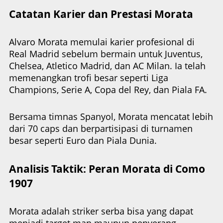
Catatan Karier dan Prestasi Morata
Alvaro Morata memulai karier profesional di
Real Madrid sebelum bermain untuk Juventus,
Chelsea, Atletico Madrid, dan AC Milan. Ia telah
memenangkan trofi besar seperti Liga
Champions, Serie A, Copa del Rey, dan Piala FA.
Bersama timnas Spanyol, Morata mencatat lebih
dari 70 caps dan berpartisipasi di turnamen
besar seperti Euro dan Piala Dunia.
Analisis Taktik: Peran Morata di Como
1907
Morata adalah striker serba bisa yang dapat
menjadi target man maupun penyerang