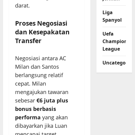
darat.
Liga
Spanyol
Proses Negosiasi
dan Kesepakatan
Uefa
Transfer
Champions
League
Negosiasi antara AC
Uncategorize
Milan dan Santos
berlangsung relatif
cepat. Milan
mengajukan tawaran
sebesar
€6 juta plus
bonus berbasis
performa
yang akan
dibayarkan jika Luan
mencapai target