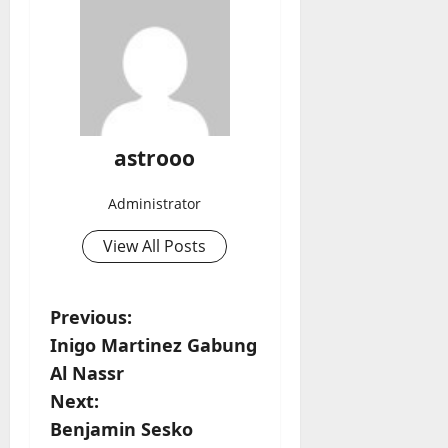
astrooo
Administrator
View All Posts
P
Previous:
Inigo Martinez Gabung
o
Al Nassr
s
Next:
t
Benjamin Sesko