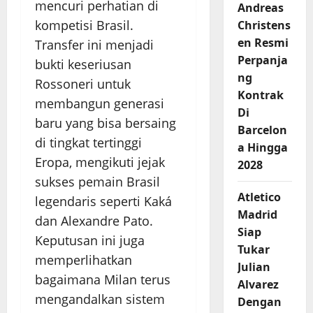
mencuri perhatian di
Andreas
kompetisi Brasil.
Christens
en Resmi
Transfer ini menjadi
Perpanja
bukti keseriusan
ng
Rossoneri untuk
Kontrak
membangun generasi
Di
baru yang bisa bersaing
Barcelon
di tingkat tertinggi
a Hingga
Eropa, mengikuti jejak
2028
sukses pemain Brasil
Atletico
legendaris seperti Kaká
Madrid
dan Alexandre Pato.
Siap
Keputusan ini juga
Tukar
memperlihatkan
Julian
bagaimana Milan terus
Alvarez
mengandalkan sistem
Dengan