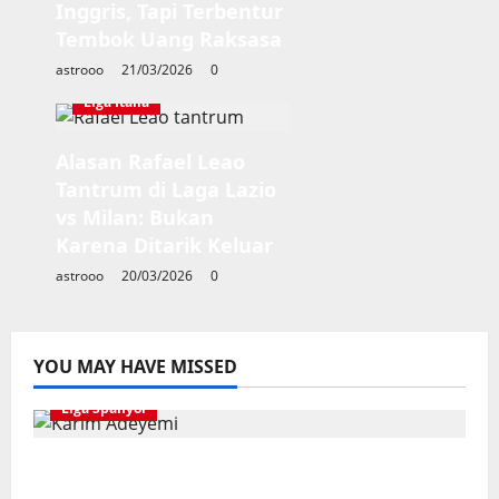
Inggris, Tapi Terbentur
Tembok Uang Raksasa
astrooo
21/03/2026
0
Liga Italia
Alasan Rafael Leao
Tantrum di Laga Lazio
vs Milan: Bukan
Karena Ditarik Keluar
astrooo
20/03/2026
0
YOU MAY HAVE MISSED
Liga Spanyol
Karim Adeyemi Tidak Takut Bersaing
Dengan Lamine Yamal, Bidik Liga