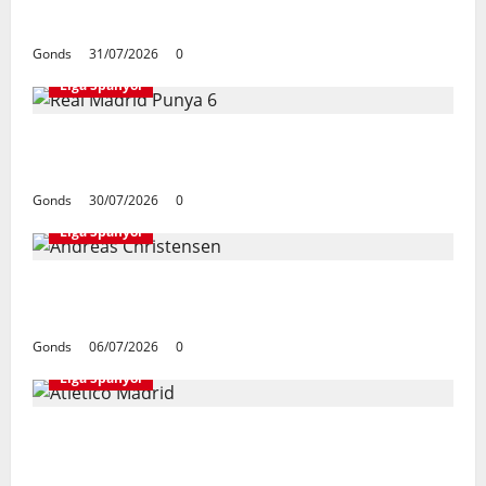
Champions Bersama Barcelona
Gonds
31/07/2026
0
Liga Spanyol
Real Madrid Punya 6 Talenta Muda yang
Siap Bersinar Di Musim 2026/27
Gonds
30/07/2026
0
Liga Spanyol
Andreas Christensen Resmi Perpanjang
Kontrak Di Barcelona Hingga 2028
Gonds
06/07/2026
0
Liga Spanyol
Atletico Madrid Siap Tukar Julian Alvarez
Dengan Viktor Gyokeres Dari Arsenal