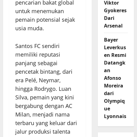
pencarian bakat global
Viktor
Gyokeres
untuk menemukan
Dari
pemain potensial sejak
Arsenal
usia muda.
Bayer
Santos FC sendiri
Leverkus
memiliki reputasi
en Resmi
Datangk
panjang sebagai
an
pencetak bintang, dari
Afonso
era Pelé, Neymar,
Moreira
hingga Rodrygo. Luan
dari
Silva, pemain yang kini
Olympiq
bergabung dengan AC
ue
Milan, menjadi nama
Lyonnais
terbaru yang keluar dari
jalur produksi talenta